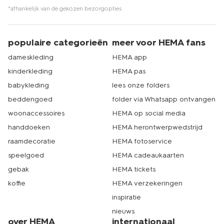
*afhankelijk van de gekozen bezorgopties
populaire categorieën
meer voor HEMA fans
dameskleding
HEMA app
kinderkleding
HEMA pas
babykleding
lees onze folders
beddengoed
folder via Whatsapp ontvangen
woonaccessoires
HEMA op social media
handdoeken
HEMA herontwerpwedstrijd
raamdecoratie
HEMA fotoservice
speelgoed
HEMA cadeaukaarten
gebak
HEMA tickets
koffie
HEMA verzekeringen
inspiratie
nieuws
over HEMA
internationaal