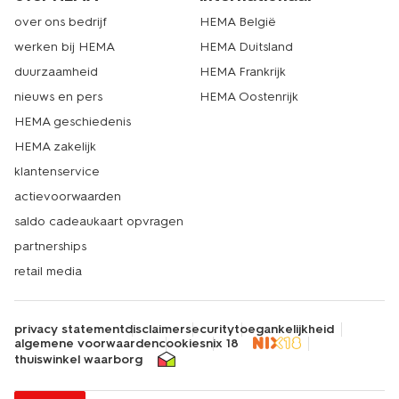
over ons bedrijf
HEMA België
werken bij HEMA
HEMA Duitsland
duurzaamheid
HEMA Frankrijk
nieuws en pers
HEMA Oostenrijk
HEMA geschiedenis
HEMA zakelijk
klantenservice
actievoorwaarden
saldo cadeaukaart opvragen
partnerships
retail media
privacy statement
disclaimer
security
toegankelijkheid
algemene voorwaarden
cookies
nix 18
thuiswinkel waarborg