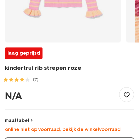
laag geprijsd
kindertrui rib strepen roze
(7)
/kind/meisjeskleding/truien/kindertrui-
rib-
N/A
strepen-
roze-
30827021PINK.html
maattabel
online niet op voorraad, bekijk de winkelvoorraad