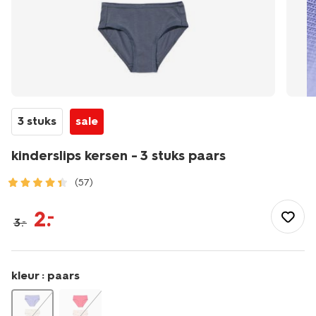
3 stuks
sale
kinderslips kersen - 3 stuks paars
(57)
/kind/ondergoed/meisjesondergoed/onderbroeken/kindersli
kersen-
2
.
–
3
.
–
-
-3-
stuks-
paars-
kleur :
paars
19320670PURPLE.html