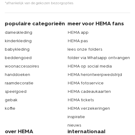
*afhankelijk van de gekozen bezorgopties
populaire categorieën
meer voor HEMA fans
dameskleding
HEMA app
kinderkleding
HEMA pas
babykleding
lees onze folders
beddengoed
folder via Whatsapp ontvangen
woonaccessoires
HEMA op social media
handdoeken
HEMA herontwerpwedstrijd
raamdecoratie
HEMA fotoservice
speelgoed
HEMA cadeaukaarten
gebak
HEMA tickets
koffie
HEMA verzekeringen
inspiratie
nieuws
over HEMA
internationaal