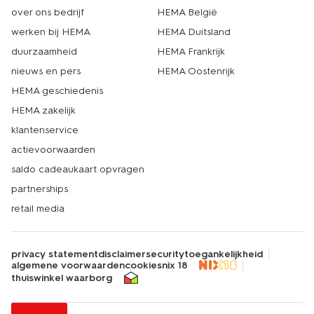
over ons bedrijf
HEMA België
werken bij HEMA
HEMA Duitsland
duurzaamheid
HEMA Frankrijk
nieuws en pers
HEMA Oostenrijk
HEMA geschiedenis
HEMA zakelijk
klantenservice
actievoorwaarden
saldo cadeaukaart opvragen
partnerships
retail media
privacy statement
disclaimer
security
toegankelijkheid
algemene voorwaarden
cookies
nix 18
thuiswinkel waarborg