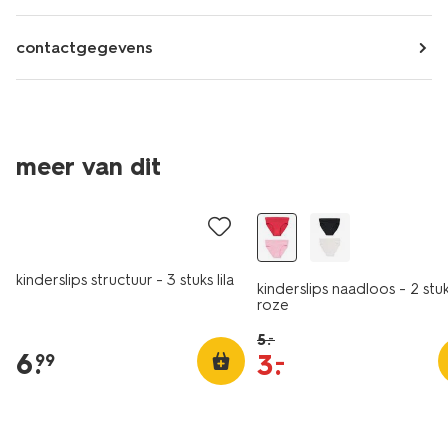
contactgegevens
2 stuks
meer van dit
nieuw
laag geprijsd
kinderslips structuur - 3 stuks lila
kinderslips naadloos - 2 stu
roze
5
.
–
6
.
3
.
–
99
2 stuks
2 stuks