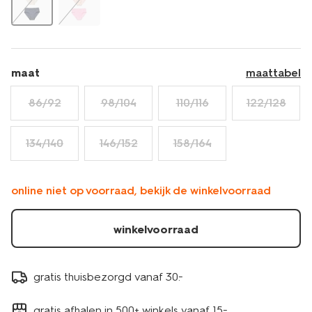
maat
maattabel
86/92
98/104
110/116
122/128
134/140
146/152
158/164
online niet op voorraad, bekijk de winkelvoorraad
winkelvoorraad
gratis thuisbezorgd vanaf 30.-
gratis afhalen in 500+ winkels vanaf 15.-