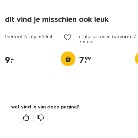
dit vind je misschien ook leuk
laag geprijsd
theepot Nijntje 650ml
nijntje siliconen bakvorm 17
x 6 cm
9
.
7
.
–
99
wat vind je van deze pagina?