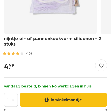
nijntje ei- of pannenkoekvorm siliconen - 2
stuks
(16)
/koken-
tafelen/bakken/bakspullen/nijntje-
4
.
99
ei-
-
of-
pannenkoekvorm-
vandaag besteld, binnen 1-3 werkdagen in huis
siliconen-
-
-2-
in winkelmandje
1
stuks-
60410287.html