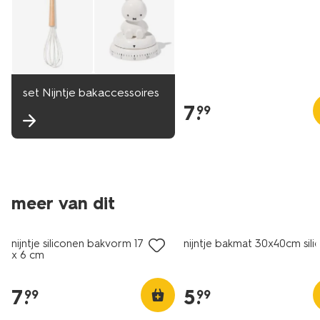
set Nijntje bakaccessoires
7
.
99
meer van dit
nijntje siliconen bakvorm 17 x 23
nijntje bakmat 30x40cm sili
x 6 cm
7
.
5
.
99
99