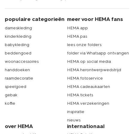
populaire categorieën
meer voor HEMA fans
dameskleding
HEMA app
kinderkleding
HEMA pas
babykleding
lees onze folders
beddengoed
folder via Whatsapp ontvangen
woonaccessoires
HEMA op social media
handdoeken
HEMA herontwerpwedstrijd
raamdecoratie
HEMA fotoservice
speelgoed
HEMA cadeaukaarten
gebak
HEMA tickets
koffie
HEMA verzekeringen
inspiratie
nieuws
over HEMA
internationaal