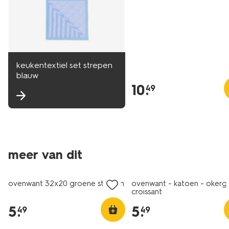
keukentextiel set strepen
blauw
10
.
49
meer van dit
ovenwant 32x20 groene stippen
ovenwant - katoen - okerg
croissant
5
.
5
.
49
49