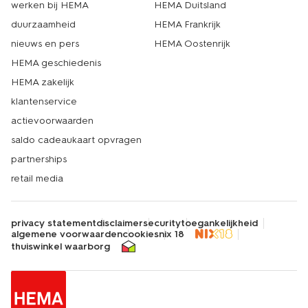
werken bij HEMA
HEMA Duitsland
duurzaamheid
HEMA Frankrijk
nieuws en pers
HEMA Oostenrijk
HEMA geschiedenis
HEMA zakelijk
klantenservice
actievoorwaarden
saldo cadeaukaart opvragen
partnerships
retail media
privacy statement
disclaimer
security
toegankelijkheid
algemene voorwaarden
cookies
nix 18
thuiswinkel waarborg