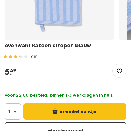
ovenwant katoen strepen blauw
(18)
/koken-
tafelen/keukentextiel-
5
.
49
tafeltextiel/ovenwanten/ovenwant-
katoen-
strepen-
blauw-
voor 22:00 besteld, binnen 1-3 werkdagen in huis
5460002.html
in winkelmandje
1
winkelvoorraad