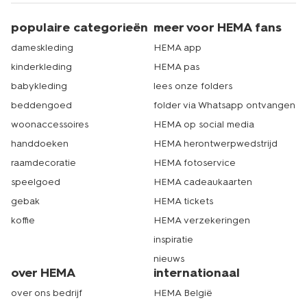
populaire categorieën
meer voor HEMA fans
dameskleding
HEMA app
kinderkleding
HEMA pas
babykleding
lees onze folders
beddengoed
folder via Whatsapp ontvangen
woonaccessoires
HEMA op social media
handdoeken
HEMA herontwerpwedstrijd
raamdecoratie
HEMA fotoservice
speelgoed
HEMA cadeaukaarten
gebak
HEMA tickets
koffie
HEMA verzekeringen
inspiratie
nieuws
over HEMA
internationaal
over ons bedrijf
HEMA België