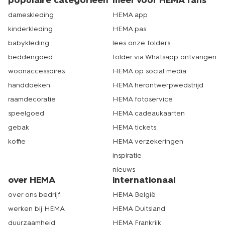
populaire categorieën
meer voor HEMA fans
dameskleding
HEMA app
kinderkleding
HEMA pas
babykleding
lees onze folders
beddengoed
folder via Whatsapp ontvangen
woonaccessoires
HEMA op social media
handdoeken
HEMA herontwerpwedstrijd
raamdecoratie
HEMA fotoservice
speelgoed
HEMA cadeaukaarten
gebak
HEMA tickets
koffie
HEMA verzekeringen
inspiratie
nieuws
over HEMA
internationaal
over ons bedrijf
HEMA België
werken bij HEMA
HEMA Duitsland
duurzaamheid
HEMA Frankrijk