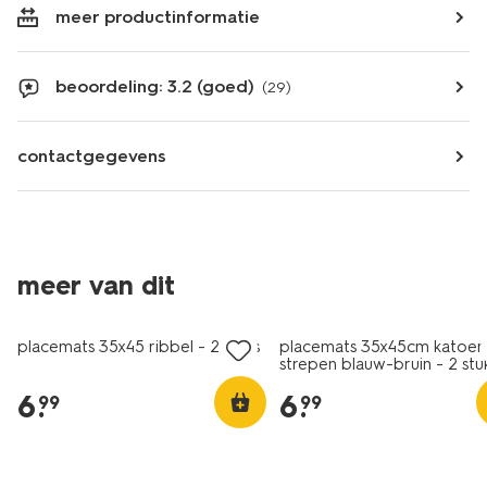
meer productinformatie
beoordeling: 3.2 (goed)
(29)
contactgegevens
meer van dit
placemats 35x45 ribbel - 2 stuks
placemats 35x45cm katoen
strepen blauw-bruin - 2 stu
6
.
6
.
99
99