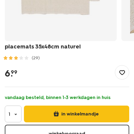
placemats 35x48cm naturel
(29)
/koken-
tafelen/keukentextiel-
6
.
99
tafeltextiel/placemats/placemats-
35x48cm-
naturel-
5330033.html
vandaag besteld, binnen 1-3 werkdagen in huis
in winkelmandje
1
winkelvoorraad