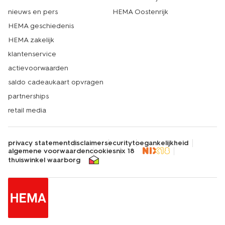
nieuws en pers
HEMA Oostenrijk
HEMA geschiedenis
HEMA zakelijk
klantenservice
actievoorwaarden
saldo cadeaukaart opvragen
partnerships
retail media
privacy statement
disclaimer
security
toegankelijkheid
algemene voorwaarden
cookies
nix 18
thuiswinkel waarborg