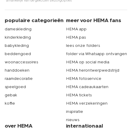
*afhankelijk van de gekozen bezorgopties
populaire categorieën
meer voor HEMA fans
dameskleding
HEMA app
kinderkleding
HEMA pas
babykleding
lees onze folders
beddengoed
folder via Whatsapp ontvangen
woonaccessoires
HEMA op social media
handdoeken
HEMA herontwerpwedstrijd
raamdecoratie
HEMA fotoservice
speelgoed
HEMA cadeaukaarten
gebak
HEMA tickets
koffie
HEMA verzekeringen
inspiratie
nieuws
over HEMA
internationaal