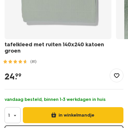
tafelkleed met ruiten 140x240 katoen
groen
(81)
/koken-
tafelen/keukentextiel-
24
.
99
tafeltextiel/tafelkleden/tafelkleed-
met-
ruiten-
140x240-
vandaag besteld, binnen 1-3 werkdagen in huis
katoen-
groen-
5390016.html
in winkelmandje
1