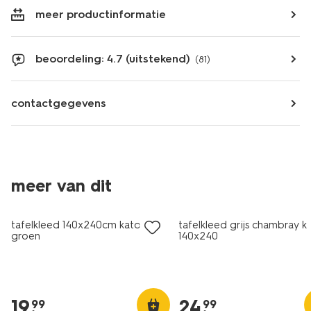
meer productinformatie
beoordeling: 4.7 (uitstekend)
(81)
contactgegevens
meer van dit
tafelkleed 140x240cm katoen
tafelkleed grijs chambray k
groen
140x240
19
.
24
.
99
99