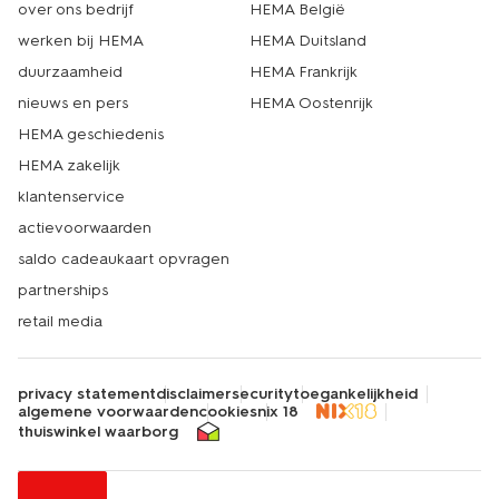
over ons bedrijf
HEMA België
werken bij HEMA
HEMA Duitsland
duurzaamheid
HEMA Frankrijk
nieuws en pers
HEMA Oostenrijk
HEMA geschiedenis
HEMA zakelijk
klantenservice
actievoorwaarden
saldo cadeaukaart opvragen
partnerships
retail media
privacy statement
disclaimer
security
toegankelijkheid
algemene voorwaarden
cookies
nix 18
thuiswinkel waarborg