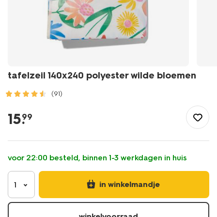
tafelzeil 140x240 polyester wilde bloemen
(91)
/koken-
tafelen/keukentextiel-
15
.
99
tafeltextiel/tafelkleden/tafelzeil-
140x240-
polyester-
wilde-
voor 22:00 besteld, binnen 1-3 werkdagen in huis
bloemen-
5320041.html
in winkelmandje
1
winkelvoorraad