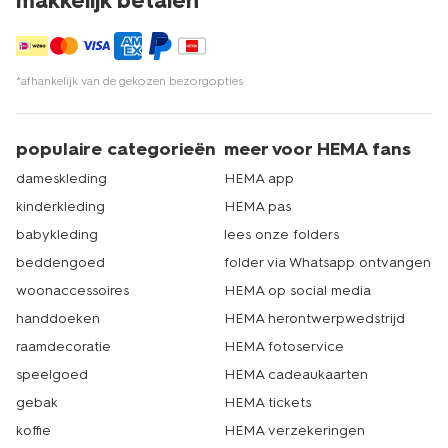
makkelijk betalen*
*afhankelijk van de gekozen bezorgopties
populaire categorieën
meer voor HEMA fans
dameskleding
HEMA app
kinderkleding
HEMA pas
babykleding
lees onze folders
beddengoed
folder via Whatsapp ontvangen
woonaccessoires
HEMA op social media
handdoeken
HEMA herontwerpwedstrijd
raamdecoratie
HEMA fotoservice
speelgoed
HEMA cadeaukaarten
gebak
HEMA tickets
koffie
HEMA verzekeringen