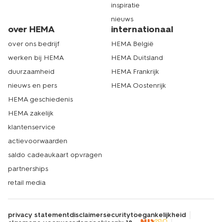
inspiratie
nieuws
over HEMA
internationaal
over ons bedrijf
HEMA België
werken bij HEMA
HEMA Duitsland
duurzaamheid
HEMA Frankrijk
nieuws en pers
HEMA Oostenrijk
HEMA geschiedenis
HEMA zakelijk
klantenservice
actievoorwaarden
saldo cadeaukaart opvragen
partnerships
retail media
privacy statement
disclaimer
security
toegankelijkheid