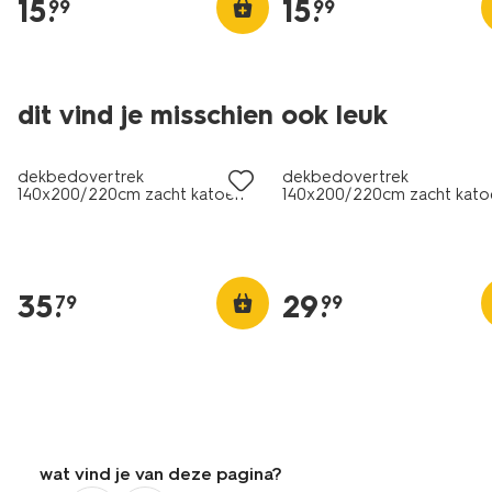
15
.
15
.
99
99
dit vind je misschien ook leuk
dekbedovertrek
dekbedovertrek
140x200/220cm zacht katoen
140x200/220cm zacht kato
structuur stip
stipjes
35
.
29
.
79
99
wat vind je van deze pagina?