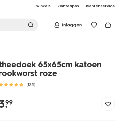
winkels
klantenpas
klantenservice
inloggen
theedoek 65x65cm katoen
rookworst roze
(123)
/koken-
tafelen/keukentextiel-
3
.
99
tafeltextiel/theedoeken-
keukendoeken/theedoeken/theedoek-
65x65cm-
katoen-
rookworst-