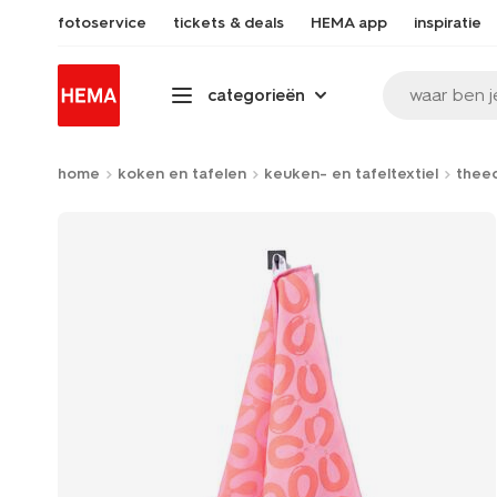
fotoservice
tickets & deals
HEMA app
inspiratie
waar ben j
categorieën
home
koken en tafelen
keuken- en tafeltextiel
thee