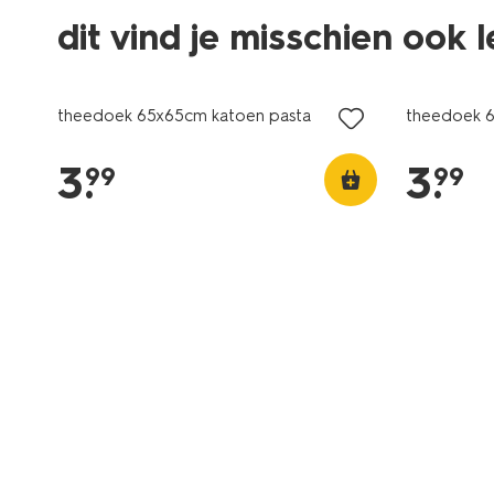
dit vind je misschien ook 
theedoek 65x65cm katoen pasta
theedoek 6
3
.
3
.
99
99