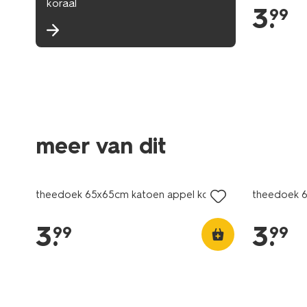
koraal
3
.
99
meer van dit
theedoek 65x65cm katoen appel koraal
theedoek 6
3
.
3
.
99
99