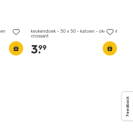
oen
keukendoek - 50 x 50 - katoen - okergeel
croissant
3
.
99
Feedback