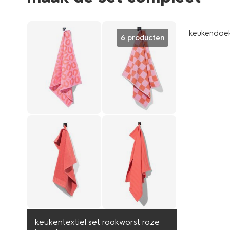
keukendoek
6 producten
keukentextiel set rookworst roze