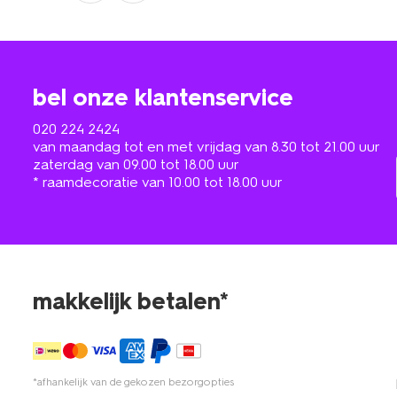
bel onze klantenservice
020 224 2424
van maandag tot en met vrijdag van 8.30 tot 21.00 uur
zaterdag van 09.00 tot 18.00 uur
* raamdecoratie van 10.00 tot 18.00 uur
makkelijk betalen*
*afhankelijk van de gekozen bezorgopties