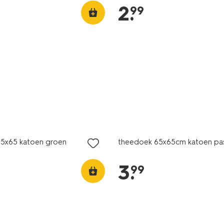
2
.
99
5x65 katoen groen
theedoek 65x65cm katoen pa
3
.
99