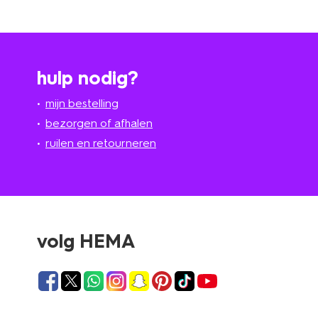
hulp nodig?
mijn bestelling
bezorgen of afhalen
ruilen en retourneren
volg HEMA