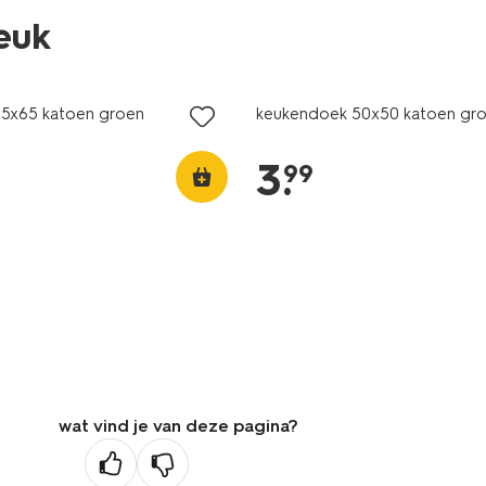
leuk
5x65 katoen groen
keukendoek 50x50 katoen gr
3
.
99
wat vind je van deze pagina?