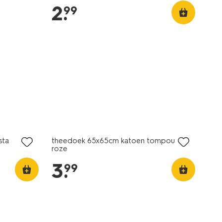
2
.
99
sta
theedoek 65x65cm katoen tompouce
roze
3
.
99