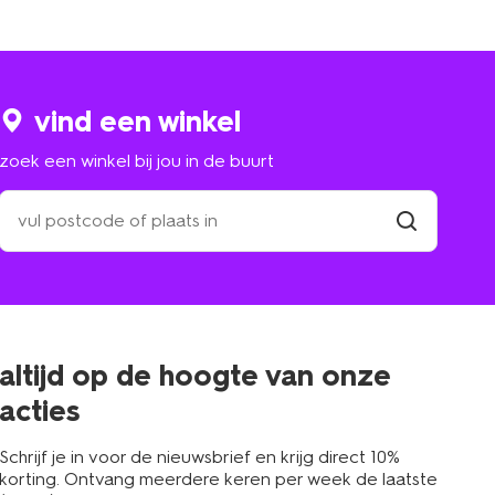
vind een winkel
zoek een winkel bij jou in de buurt
zoek
een
winkel
vind
winkel
bij
jou
in
de
buurt
altijd op de hoogte van onze
acties
Schrijf je in voor de nieuwsbrief en krijg direct 10%
korting. Ontvang meerdere keren per week de laatste