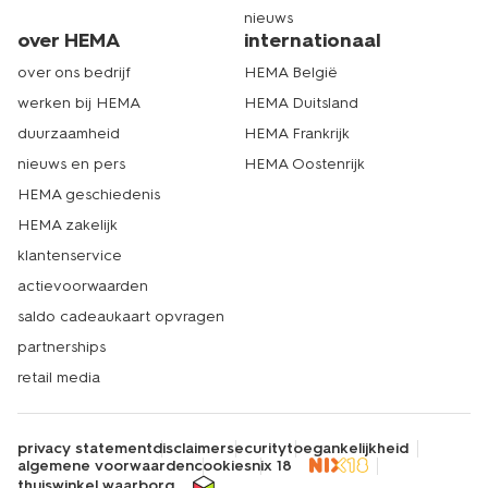
nieuws
over HEMA
internationaal
over ons bedrijf
HEMA België
werken bij HEMA
HEMA Duitsland
duurzaamheid
HEMA Frankrijk
nieuws en pers
HEMA Oostenrijk
HEMA geschiedenis
HEMA zakelijk
klantenservice
actievoorwaarden
saldo cadeaukaart opvragen
partnerships
retail media
privacy statement
disclaimer
security
toegankelijkheid
algemene voorwaarden
cookies
nix 18
thuiswinkel waarborg