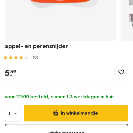
appel- en perensnijder
(19)
/koken-
tafelen/koken/keukengerei/raspen/appel-
5
.
59
-
en-
perensnijder-
80840033.html
voor 22:00 besteld, binnen 1-3 werkdagen in huis
in winkelmandje
1
winkelvoorraad