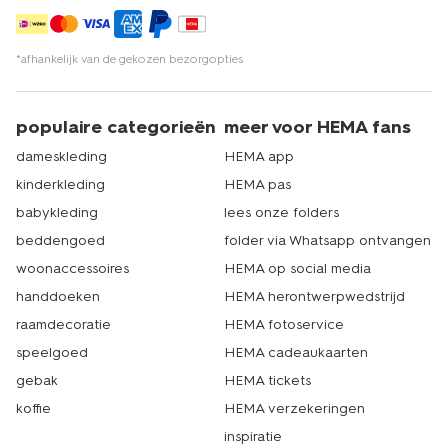
*afhankelijk van de gekozen bezorgopties
populaire categorieën
meer voor HEMA fans
dameskleding
HEMA app
kinderkleding
HEMA pas
babykleding
lees onze folders
beddengoed
folder via Whatsapp ontvangen
woonaccessoires
HEMA op social media
handdoeken
HEMA herontwerpwedstrijd
raamdecoratie
HEMA fotoservice
speelgoed
HEMA cadeaukaarten
gebak
HEMA tickets
koffie
HEMA verzekeringen
inspiratie