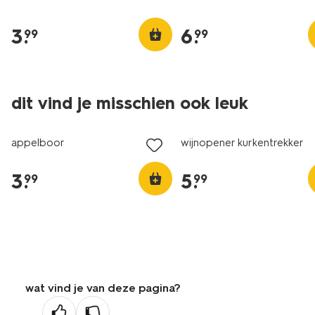
3
.
6
.
99
99
dit vind je misschien ook leuk
appelboor
wijnopener kurkentrekker
3
.
5
.
99
99
wat vind je van deze pagina?