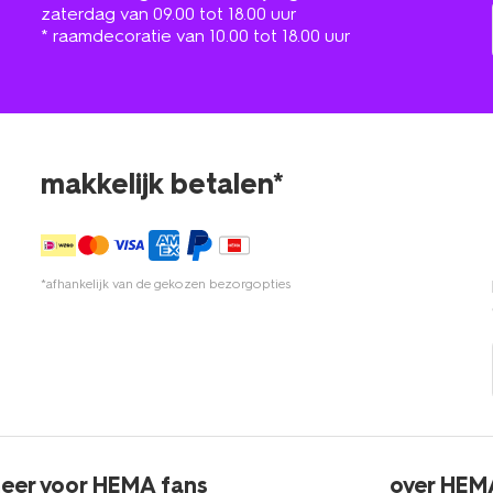
zaterdag van 09.00 tot 18.00 uur
* raamdecoratie van 10.00 tot 18.00 uur
makkelijk betalen*
*afhankelijk van de gekozen bezorgopties
eer voor HEMA fans
over HEM