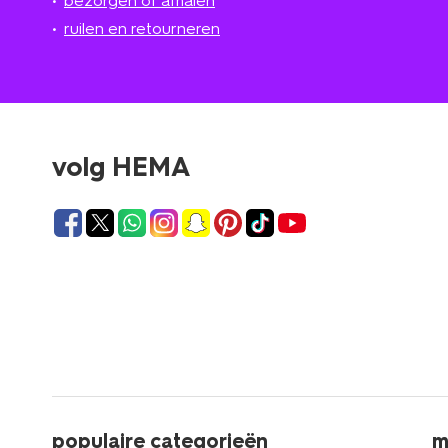
bezorgen of afhalen
ruilen en retourneren
volg HEMA
populaire categorieën
m