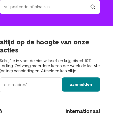
zoek
een
winkel
vind
winkel
bij
jou
in
de
buurt
altijd op de hoogte van onze
acties
Schrijf je in voor de nieuwsbrief en krijg direct 10%
korting. Ontvang meerdere keren per week de laatste
(online) aanbiedingen. Afmelden kan altijd.
e-
aanmelden
mailadres
A
internationaal