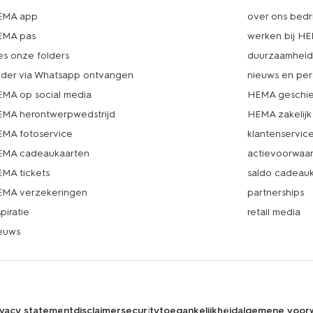
EMA app
over ons bedri
EMA pas
werken bij H
es onze folders
duurzaamhei
lder via Whatsapp ontvangen
nieuws en per
MA op social media
HEMA geschie
MA herontwerpwedstrijd
HEMA zakelijk
MA fotoservice
klantenservic
MA cadeaukaarten
actievoorwaa
MA tickets
saldo cadeau
MA verzekeringen
partnerships
spiratie
retail media
euws
ivacy statement
disclaimer
security
toegankelijkheid
algemene voor