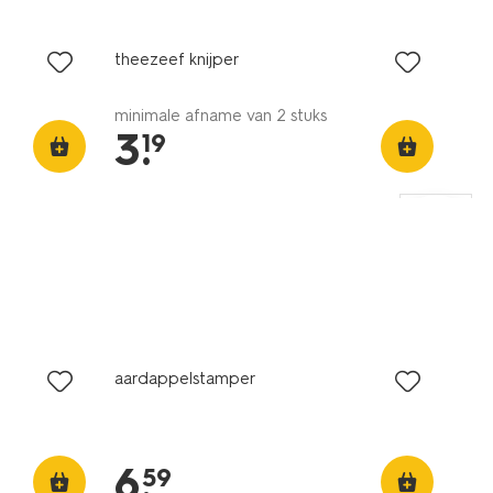
theezeef knijper
minimale afname van 2 stuks
3
.
19
aardappelstamper
6
.
59