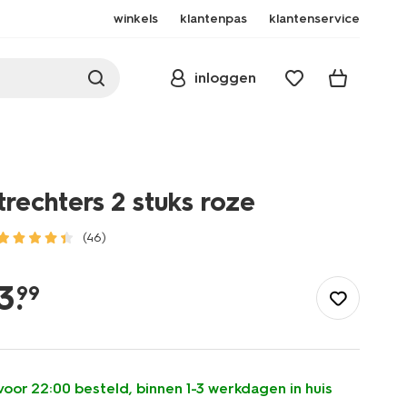
winkels
klantenpas
klantenservice
inloggen
trechters 2 stuks roze
(46)
/koken-
tafelen/koken/keukengerei/zeven/trechters-
3
.
99
2-
stuks-
roze-
-80840024.html
voor 22:00 besteld, binnen 1-3 werkdagen in huis