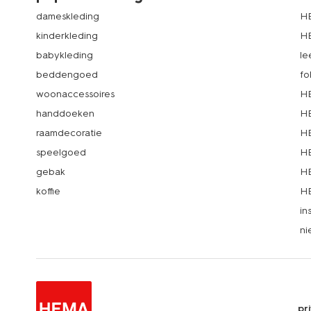
dameskleding
H
kinderkleding
H
babykleding
le
beddengoed
fo
woonaccessoires
HE
handdoeken
HE
raamdecoratie
HE
speelgoed
HE
gebak
HE
koffie
HE
in
ni
pr