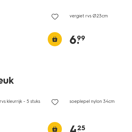
vergiet rvs Ø23cm
6
.
99
leuk
vs kleurrijk - 5 stuks
soeplepel nylon 34cm
4
.
25