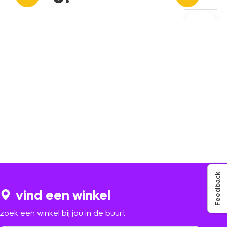
Feedback
vind een winkel
zoek een winkel bij jou in de buurt