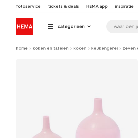
fotoservice
tickets & deals
HEMA app
inspiratie
waar ben j
categorieën
home
koken en tafelen
koken
keukengerei
zeven 