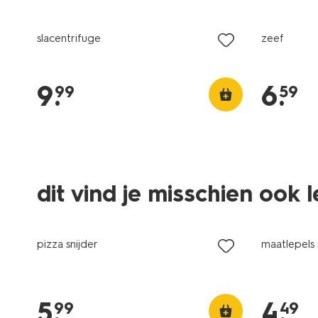
slacentrifuge
zeef
9
.
6
.
99
59
dit vind je misschien ook 
pizza snijder
maatlepels r
5
.
4
.
99
49