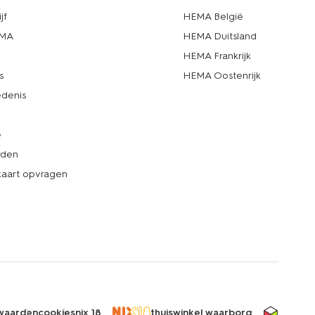
jf
HEMA België
EMA
HEMA Duitsland
d
HEMA Frankrijk
s
HEMA Oostenrijk
denis
e
rden
kaart opvragen
waarden
cookies
nix 18
thuiswinkel waarborg