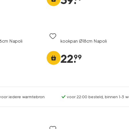
39
.
6cm Napoli
kookpan Ø18cm Napoli
22
.
99
 voor iedere warmtebron
voor 22:00 besteld, binnen 1-3 w