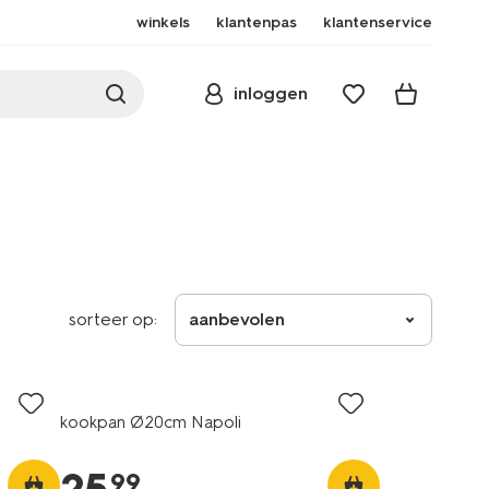
winkels
klantenpas
klantenservice
inloggen
sorteer op:
aanbevolen
kookpan Ø20cm Napoli
99