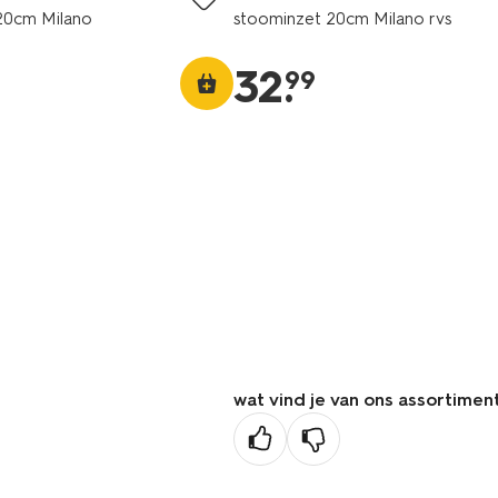
0cm Milano
stoominzet 20cm Milano rvs
32
.
99
wat vind je van ons assortimen