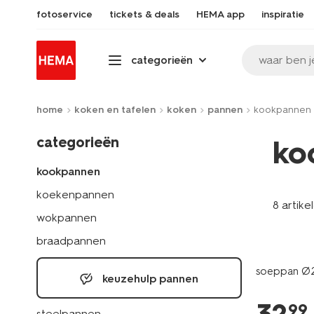
fotoservice
tickets & deals
HEMA app
inspiratie
waar ben j
categorieën
home
koken en tafelen
koken
pannen
kookpannen
categorieën
ko
kookpannen
koekenpannen
8 artike
wokpannen
braadpannen
soeppan Ø
keuzehulp pannen
99
steelpannen