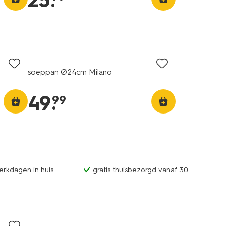
25
.
soeppan Ø24cm Milano
49
.
99
erkdagen in huis
gratis thuisbezorgd vanaf 30.-