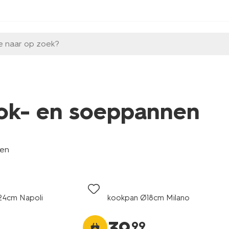
e naar op zoek?
ok- en soeppannen
len
24cm Napoli
kookpan Ø18cm Milano
99