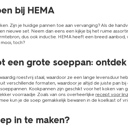
pen bij HEMA
n. Zijn je huidige pannen toe aan vervanging? Als de handva
en nieuwe set. Neem dan eens een kijkje bij het ruime assort
rmtebron, dus ook inductie. HEMA heeft een breed aanbod, wa
o mooi, toch?
ot een grote soeppan: ontdek
ardig roestvrij staal, waardoor ze een lange levensduur heb
t verschillende formaten, waardoor je altijd de juiste pan bij 
oeppannen. Kookpannen zijn geschikt voor het koken van gro
lekker voorraadje. Zoals van ons overheerlijke
recept voor li
rmee kun je de soep gemakkelijk bewaren in de koelkast of vri
oep in te maken?