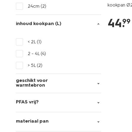
kookpan Ø2
24cm
(2)
44
.
99
inhoud kookpan (L)
< 2L
(1)
2 - 4L
(4)
> 5L
(2)
geschikt voor
warmtebron
PFAS vrij?
materiaal pan