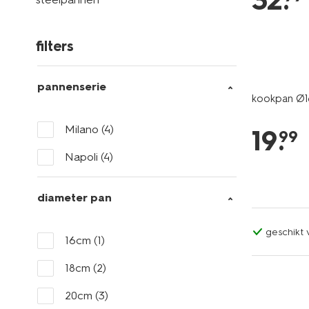
32
.
filters
pannenserie
kookpan Ø1
Milano
(4)
19
.
99
Napoli
(4)
diameter pan
geschikt
16cm
(1)
18cm
(2)
20cm
(3)