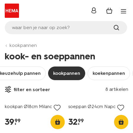
inloggen
waar ben je naar op zoek?
kookpannen
kook- en soeppannen
keuzehulp pannen
kookpannen
koekenpannen
8 artikelen
filter en sorteer
kookpan Ø18cm Milano
soeppan Ø24cm Napoli
39
.
32
.
99
99