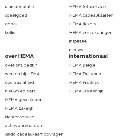
HEMA bij jou in de buurt. Echt HEMA.
raamdecoratie
HEMA fotoservice
speelgoed
HEMA cadeaukaarten
gebak
HEMA tickets
koffie
HEMA verzekeringen
inspiratie
nieuws
over HEMA
internationaal
over ons bedrijf
HEMA België
werken bij HEMA
HEMA Duitsland
duurzaamheid
HEMA Frankrijk
nieuws en pers
HEMA Oostenrijk
HEMA geschiedenis
HEMA zakelijk
klantenservice
actievoorwaarden
saldo cadeaukaart opvragen