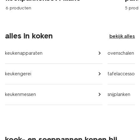
6 producten
5 prod
alles in koken
bekijk alles
keukenapparaten
ovenschalen
keukengerei
tafelaccessoire
keukenmessen
snijplanken
kook- en soeppannen kopen bij