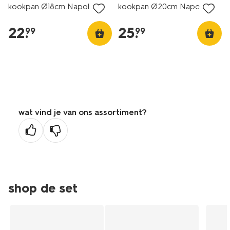
kookpan Ø18cm Napoli
kookpan Ø20cm Napoli
22
.
25
.
99
99
wat vind je van ons assortiment?
shop de set