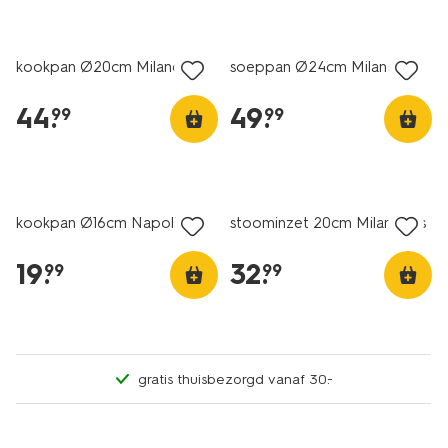
kookpan Ø20cm Milano
soeppan Ø24cm Milano
44
.
49
.
99
99
kookpan Ø16cm Napoli
stoominzet 20cm Milano rvs
19
.
32
.
99
99
gratis thuisbezorgd vanaf 30.-