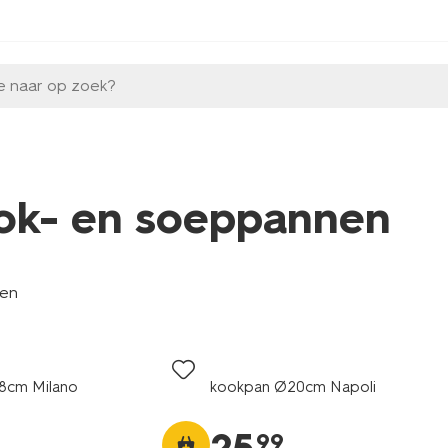
e naar op zoek?
ok- en soeppannen
len
8cm Milano
kookpan Ø20cm Napoli
99