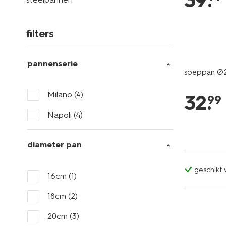
39
.
filters
pannenserie
soeppan Ø
Milano
(4)
32
.
99
Napoli
(4)
diameter pan
geschikt
16cm
(1)
18cm
(2)
20cm
(3)