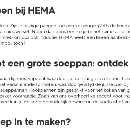
pen bij HEMA
n. Zijn je huidige pannen toe aan vervanging? Als de handva
en nieuwe set. Neem dan eens een kijkje bij het ruime assort
rmtebron, dus ook inductie. HEMA heeft een breed aanbod, wa
o mooi, toch?
ot een grote soeppan: ontdek
ardig roestvrij staal, waardoor ze een lange levensduur heb
t verschillende formaten, waardoor je altijd de juiste pan bij 
oeppannen. Kookpannen zijn geschikt voor het koken van gro
lekker voorraadje. Zoals van ons overheerlijke
recept voor li
rmee kun je de soep gemakkelijk bewaren in de koelkast of vri
oep in te maken?