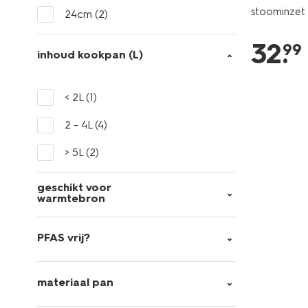
stoominzet 
24cm
(2)
32
.
99
inhoud kookpan (L)
< 2L
(1)
2 - 4L
(4)
> 5L
(2)
geschikt voor
warmtebron
PFAS vrij?
materiaal pan