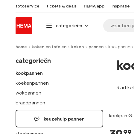
fotoservice
tickets & deals
HEMA app
inspiratie
waar ben j
categorieën
home
koken en tafelen
koken
pannen
kookpannen
categorieën
ko
kookpannen
koekenpannen
8 artike
wokpannen
braadpannen
kookpan Ø1
keuzehulp pannen
99
steelpannen