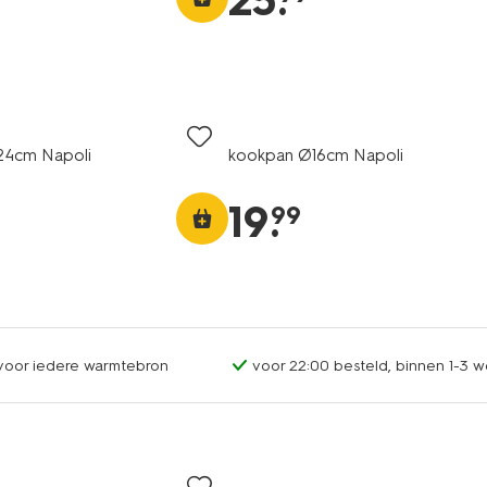
25
.
24cm Napoli
kookpan Ø16cm Napoli
19
.
99
 voor iedere warmtebron
voor 22:00 besteld, binnen 1-3 w