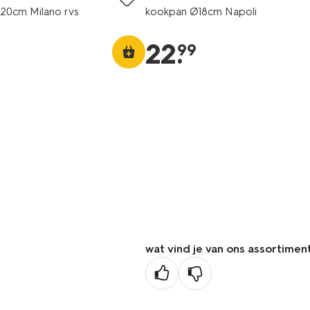
20cm Milano rvs
kookpan Ø18cm Napoli
22
.
99
wat vind je van ons assortimen