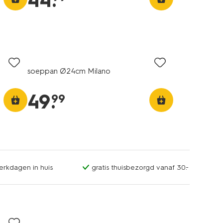
44
.
soeppan Ø24cm Milano
49
.
99
erkdagen in huis
gratis thuisbezorgd vanaf 30.-