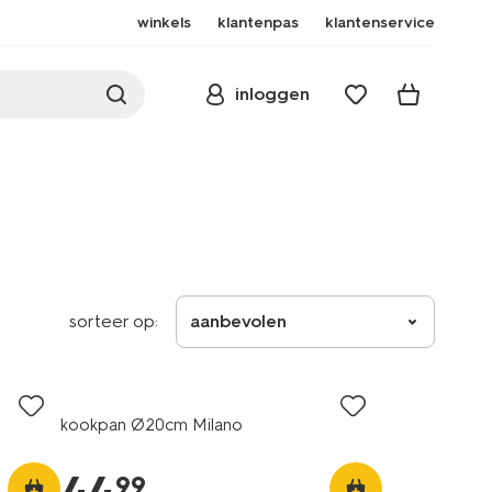
winkels
klantenpas
klantenservice
inloggen
sorteer op:
aanbevolen
kookpan Ø20cm Milano
99