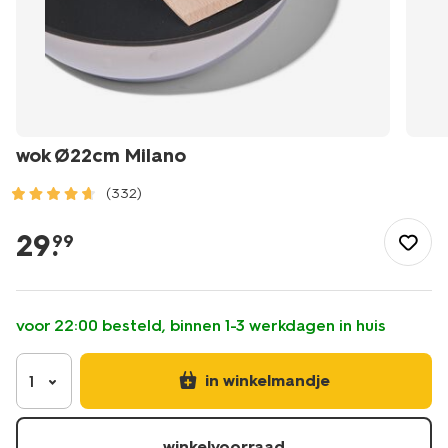
wok Ø22cm Milano
(332)
/koken-
tafelen/koken/pannen/wokpannen/wok-
29
.
99
22cm-
milano-
80190042.html
voor 22:00 besteld, binnen 1-3 werkdagen in huis
in winkelmandje
1
winkelvoorraad