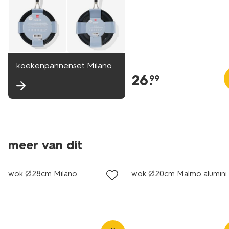
koekenpannenset Milano
26
.
99
meer van dit
wok Ø28cm Milano
wok Ø20cm Malmö alumin