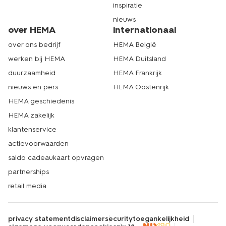
inspiratie
nieuws
over HEMA
internationaal
over ons bedrijf
HEMA België
werken bij HEMA
HEMA Duitsland
duurzaamheid
HEMA Frankrijk
nieuws en pers
HEMA Oostenrijk
HEMA geschiedenis
HEMA zakelijk
klantenservice
actievoorwaarden
saldo cadeaukaart opvragen
partnerships
retail media
privacy statement
disclaimer
security
toegankelijkheid