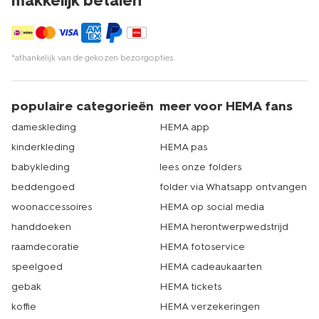
makkelijk betalen*
*afhankelijk van de gekozen bezorgopties
populaire categorieën
meer voor HEMA fans
dameskleding
HEMA app
kinderkleding
HEMA pas
babykleding
lees onze folders
beddengoed
folder via Whatsapp ontvangen
woonaccessoires
HEMA op social media
handdoeken
HEMA herontwerpwedstrijd
raamdecoratie
HEMA fotoservice
speelgoed
HEMA cadeaukaarten
gebak
HEMA tickets
koffie
HEMA verzekeringen