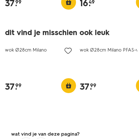
37
.
16
.
99
49
dit vind je misschien ook leuk
wok Ø28cm Milano
wok Ø28cm Milano PFAS-vr
37
.
37
.
99
99
wat vind je van deze pagina?