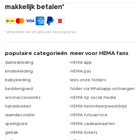
makkelijk betalen*
*afhankelijk van de gekozen bezorgopties
populaire categorieën
meer voor HEMA fans
dameskleding
HEMA app
kinderkleding
HEMA pas
babykleding
lees onze folders
beddengoed
folder via Whatsapp ontvangen
woonaccessoires
HEMA op social media
handdoeken
HEMA herontwerpwedstrijd
raamdecoratie
HEMA fotoservice
speelgoed
HEMA cadeaukaarten
gebak
HEMA tickets