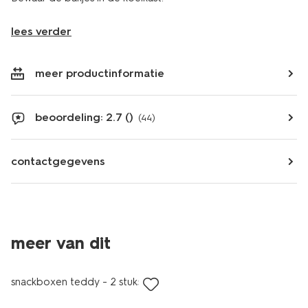
lees verder
meer productinformatie
beoordeling: 2.7 ()
(44)
contactgegevens
nieuw
meer van dit
korting
snackboxen teddy - 2 stuks