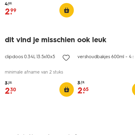
4
.
99
2
.
99
dit vind je misschien ook leuk
korting
korting
clipdoos 0.34L 13.5x10x5
vershoudbakjes 600ml - 4 s
minimale afname van 2 stuks
3
.
3
.
79
29
2
.
2
.
65
30