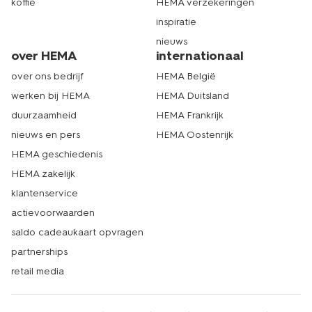
koffie
HEMA verzekeringen
inspiratie
nieuws
over HEMA
internationaal
over ons bedrijf
HEMA België
werken bij HEMA
HEMA Duitsland
duurzaamheid
HEMA Frankrijk
nieuws en pers
HEMA Oostenrijk
HEMA geschiedenis
HEMA zakelijk
klantenservice
actievoorwaarden
saldo cadeaukaart opvragen
partnerships
retail media