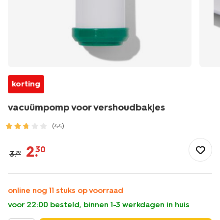
korting
vacuümpomp voor vershoudbakjes
(44)
/koken-
tafelen/meenemen-
2
.
30
3
.
29
bewaren/vershoudbakjes/vacuumpomp-
voor-
vershoudbakjes-
80850015.html
online nog 11 stuks op voorraad
voor 22:00 besteld, binnen 1-3 werkdagen in huis