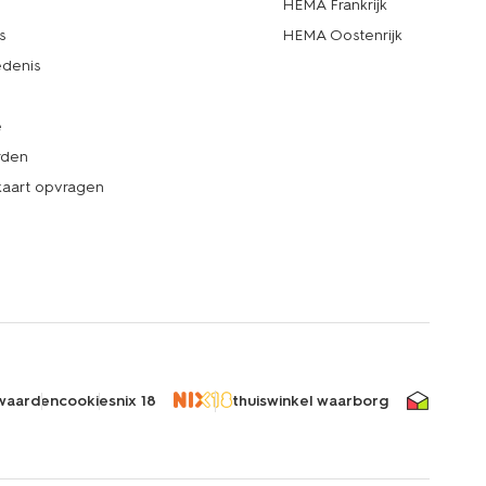
d
HEMA Frankrijk
s
HEMA Oostenrijk
denis
e
rden
kaart opvragen
waarden
cookies
nix 18
thuiswinkel waarborg