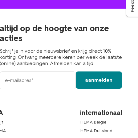
Feedback
jou
in
de
buurt
altijd op de hoogte van onze
acties
Schrijf je in voor de nieuwsbrief en krijg direct 10%
korting. Ontvang meerdere keren per week de laatste
(online) aanbiedingen. Afmelden kan altijd.
e-
aanmelden
mailadres
A
internationaal
jf
HEMA België
EMA
HEMA Duitsland