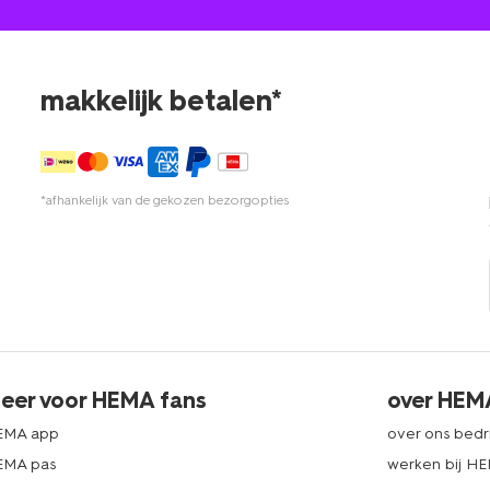
makkelijk betalen*
*afhankelijk van de gekozen bezorgopties
eer voor HEMA fans
over HEM
EMA app
over ons bedri
EMA pas
werken bij H