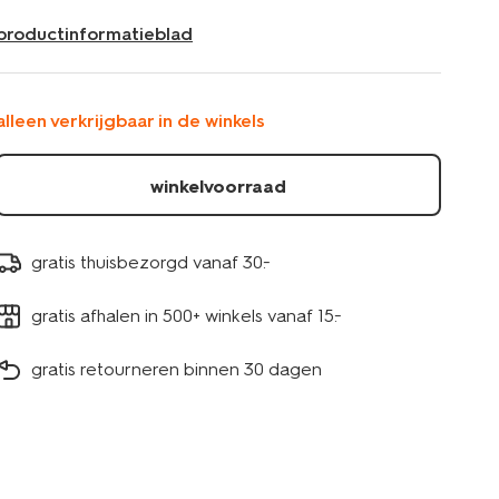
goud-
e27-
productinformatieblad
7w-
806lm-
20070020.html
alleen verkrijgbaar in de winkels
winkelvoorraad
gratis thuisbezorgd vanaf 30.-
gratis afhalen in 500+ winkels vanaf 15.-
gratis retourneren binnen 30 dagen