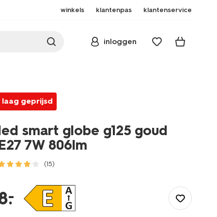
winkels
klantenpas
klantenservice
inloggen
laag geprijsd
led smart globe g125 goud
E27 7W 806lm
(15)
/led-
smart-
–
8
.
globe-
g125-