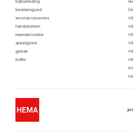
babykleding
le
beddengoed
fo
woonaccessoires
HE
handdoeken
HE
raamdecoratie
HE
speelgoed
HE
gebak
HE
koffie
HE
in
ni
pr