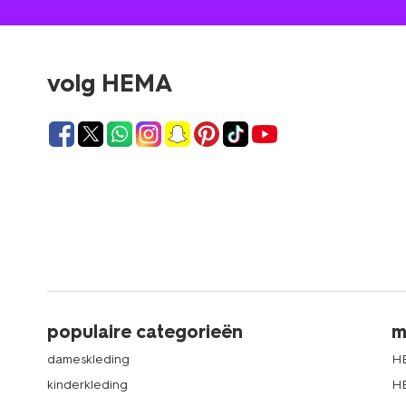
volg HEMA
populaire categorieën
m
dameskleding
H
kinderkleding
H