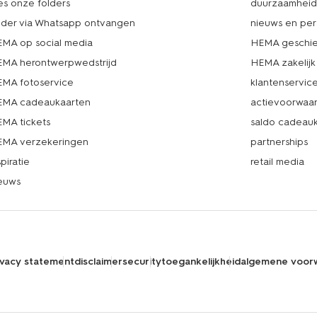
es onze folders
duurzaamhei
lder via Whatsapp ontvangen
nieuws en per
MA op social media
HEMA geschie
MA herontwerpwedstrijd
HEMA zakelijk
MA fotoservice
klantenservic
MA cadeaukaarten
actievoorwaa
MA tickets
saldo cadeau
MA verzekeringen
partnerships
spiratie
retail media
euws
ivacy statement
disclaimer
security
toegankelijkheid
algemene voor