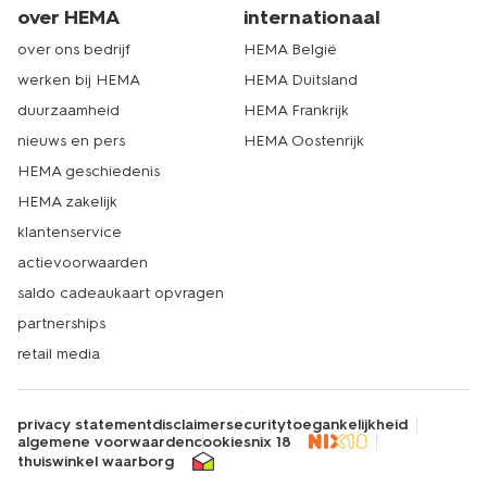
over HEMA
internationaal
over ons bedrijf
HEMA België
werken bij HEMA
HEMA Duitsland
duurzaamheid
HEMA Frankrijk
nieuws en pers
HEMA Oostenrijk
HEMA geschiedenis
HEMA zakelijk
klantenservice
actievoorwaarden
saldo cadeaukaart opvragen
partnerships
retail media
privacy statement
disclaimer
security
toegankelijkheid
algemene voorwaarden
cookies
nix 18
thuiswinkel waarborg