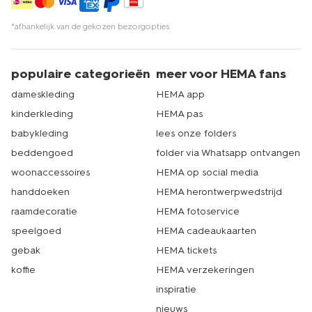
*afhankelijk van de gekozen bezorgopties
populaire categorieën
meer voor HEMA fans
dameskleding
HEMA app
kinderkleding
HEMA pas
babykleding
lees onze folders
beddengoed
folder via Whatsapp ontvangen
woonaccessoires
HEMA op social media
handdoeken
HEMA herontwerpwedstrijd
raamdecoratie
HEMA fotoservice
speelgoed
HEMA cadeaukaarten
gebak
HEMA tickets
koffie
HEMA verzekeringen
inspiratie
nieuws