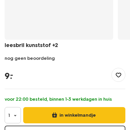
leesbril kunststof +2
nog geen beoordeling
/mooi-
gezond/gezondheid/brillen-
9
.
–
lenzen/leesbrillen/leesbril-
kunststof-
plus2-
12500237.html
voor 22:00 besteld, binnen 1-3 werkdagen in huis
in winkelmandje
1