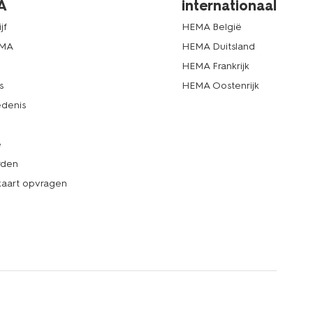
A
internationaal
jf
HEMA België
EMA
HEMA Duitsland
d
HEMA Frankrijk
s
HEMA Oostenrijk
denis
e
rden
kaart opvragen