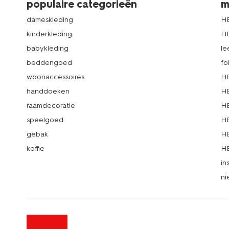
populaire categorieën
m
dameskleding
H
kinderkleding
H
babykleding
le
beddengoed
fo
woonaccessoires
HE
handdoeken
HE
raamdecoratie
HE
speelgoed
HE
gebak
HE
koffie
HE
in
ni