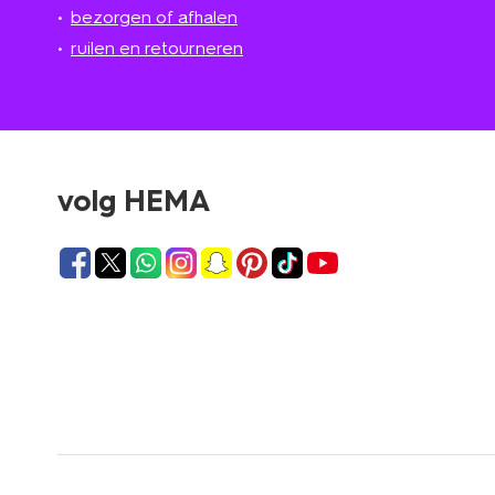
bezorgen of afhalen
ruilen en retourneren
volg HEMA