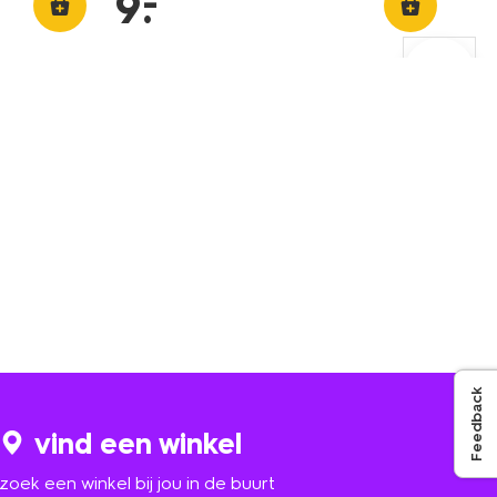
–
9
.
Feedback
vind een winkel
zoek een winkel bij jou in de buurt