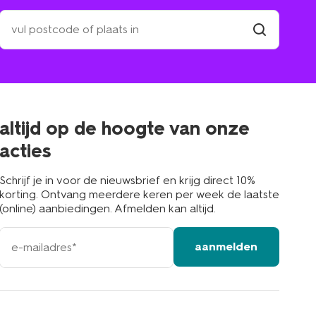
zoek
een
winkel
vind
winkel
bij
jou
in
de
buurt
altijd op de hoogte van onze
acties
Schrijf je in voor de nieuwsbrief en krijg direct 10%
korting. Ontvang meerdere keren per week de laatste
(online) aanbiedingen. Afmelden kan altijd.
e-
aanmelden
mailadres