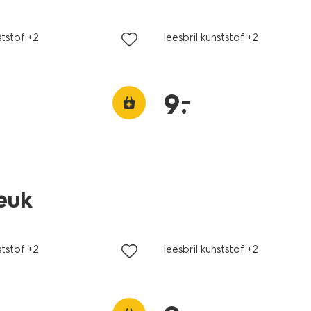
ststof +2
leesbril kunststof +2
–
9
.
leuk
ststof +2
leesbril kunststof +2