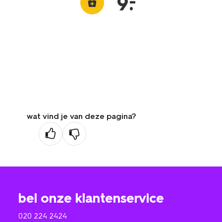
–
9
.
wat vind je van deze pagina?
bel onze klantenservice
020 224 2424