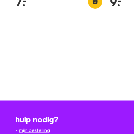
–
–
7
.
9
.
hulp nodig?
mijn bestelling