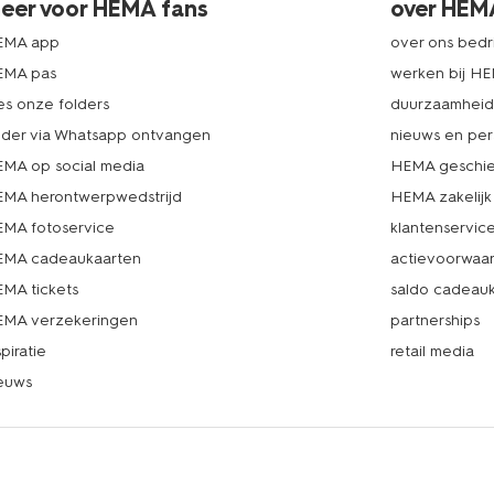
eer voor HEMA fans
over HEM
EMA app
over ons bedri
EMA pas
werken bij H
es onze folders
duurzaamhei
lder via Whatsapp ontvangen
nieuws en per
MA op social media
HEMA geschie
MA herontwerpwedstrijd
HEMA zakelijk
MA fotoservice
klantenservic
MA cadeaukaarten
actievoorwaa
MA tickets
saldo cadeau
MA verzekeringen
partnerships
spiratie
retail media
euws