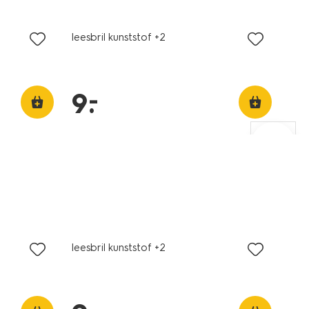
leesbril kunststof +2
–
9
.
leesbril kunststof +2