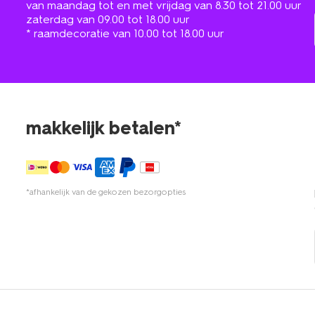
van maandag tot en met vrijdag van 8.30 tot 21.00 uur
zaterdag van 09.00 tot 18.00 uur
* raamdecoratie van 10.00 tot 18.00 uur
makkelijk betalen*
*afhankelijk van de gekozen bezorgopties