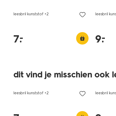
leesbril kunststof +2
leesbril kun
–
–
7
.
9
.
dit vind je misschien ook 
leesbril kunststof +2
leesbril kun