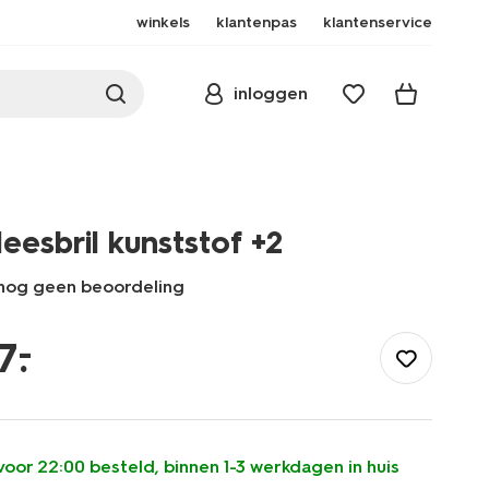
winkels
klantenpas
klantenservice
inloggen
leesbril kunststof +2
nog geen beoordeling
/mooi-
gezond/gezondheid/brillen-
–
7
.
lenzen/leesbrillen/leesbril-
kunststof-
plus2-
12500257.html
voor 22:00 besteld, binnen 1-3 werkdagen in huis