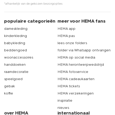
*afhankelijk van de gekozen bezorgopties
populaire categorieën
meer voor HEMA fans
dameskleding
HEMA app
kinderkleding
HEMA pas
babykleding
lees onze folders
beddengoed
folder via Whatsapp ontvangen
woonaccessoires
HEMA op social media
handdoeken
HEMA herontwerpwedstrijd
raamdecoratie
HEMA fotoservice
speelgoed
HEMA cadeaukaarten
gebak
HEMA tickets
koffie
HEMA verzekeringen
inspiratie
nieuws
over HEMA
internationaal