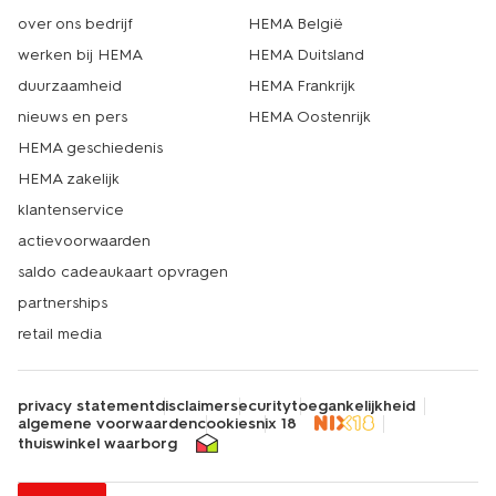
over ons bedrijf
HEMA België
werken bij HEMA
HEMA Duitsland
duurzaamheid
HEMA Frankrijk
nieuws en pers
HEMA Oostenrijk
HEMA geschiedenis
HEMA zakelijk
klantenservice
actievoorwaarden
saldo cadeaukaart opvragen
partnerships
retail media
privacy statement
disclaimer
security
toegankelijkheid
algemene voorwaarden
cookies
nix 18
thuiswinkel waarborg