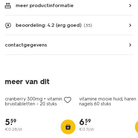
meer productinformatie
beoordeling: 4.2 (erg goed)
(35)
contactgegevens
meer van dit
cranberry 300mg + vitamine C
vitamine mooie huid, haren
bruistabletten - 20 stuks
nagels 60 stuks
5
.
6
.
59
59
€
0
.
28
/st.
€
0
.
11
/st.