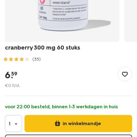
cranberry 300 mg 60 stuks
(35)
/mooi-
gezond/gezondheid/voedingssupplementen/supplementen/c
6
.
59
300-
mg-
€
0
.
11
/st.
60-
stuks-
-11402402.html
voor 22:00 besteld, binnen 1-3 werkdagen in huis
in winkelmandje
1