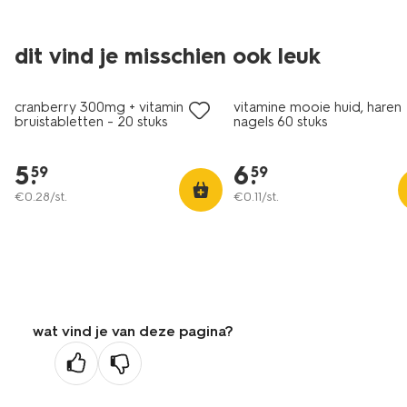
dit vind je misschien ook leuk
cranberry 300mg + vitamine C
vitamine mooie huid, haren
bruistabletten - 20 stuks
nagels 60 stuks
5
.
6
.
59
59
€
0
.
28
/st.
€
0
.
11
/st.
wat vind je van deze pagina?