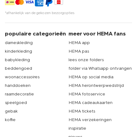
*afhankelijk van de gekozen bezorgopties
populaire categorieën
meer voor HEMA fans
dameskleding
HEMA app
kinderkleding
HEMA pas
babykleding
lees onze folders
beddengoed
folder via Whatsapp ontvangen
woonaccessoires
HEMA op social media
handdoeken
HEMA herontwerpwedstrijd
raamdecoratie
HEMA fotoservice
speelgoed
HEMA cadeaukaarten
gebak
HEMA tickets
koffie
HEMA verzekeringen
inspiratie
nieuws