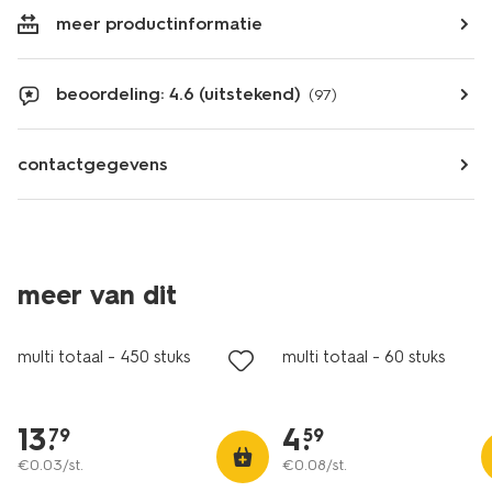
meer productinformatie
beoordeling: 4.6 (uitstekend)
(97)
contactgegevens
meer van dit
multi totaal - 450 stuks
multi totaal - 60 stuks
13
.
4
.
79
59
€
0
.
03
/st.
€
0
.
08
/st.