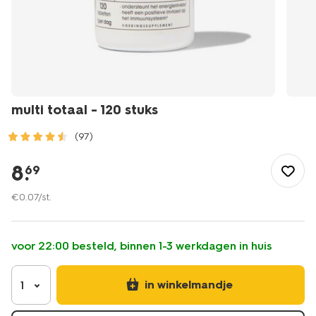
multi totaal - 120 stuks
(97)
/mooi-
gezond/gezondheid/voedingssupplementen/supplementen/m
8
.
69
totaal-
-
€
0
.
07
/st.
-120-
stuks-
11402172.html
voor 22:00 besteld, binnen 1-3 werkdagen in huis
in winkelmandje
1