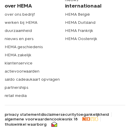
over HEMA
internationaal
over ons bedrijf
HEMA België
werken bij HEMA
HEMA Duitsland
duurzaamheid
HEMA Frankrijk
nieuws en pers
HEMA Oostenrijk
HEMA geschiedenis
HEMA zakelijk
klantenservice
actievoorwaarden
saldo cadeaukaart opvragen
partnerships
retail media
privacy statement
disclaimer
security
toegankelijkheid
algemene voorwaarden
cookies
nix 18
thuiswinkel waarborg