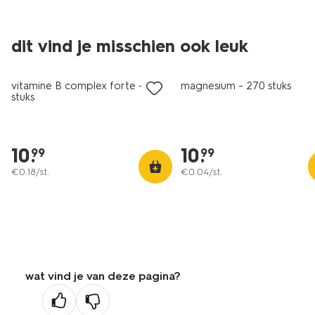
dit vind je misschien ook leuk
vegan
vitamine B complex forte - 60
magnesium - 270 stuks
stuks
10
.
10
.
99
99
€
0
.
18
/st.
€
0
.
04
/st.
wat vind je van deze pagina?