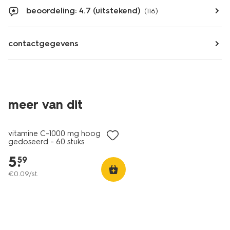
beoordeling: 4.7 (uitstekend)
(116)
contactgegevens
meer van dit
vitamine C-1000 mg hoog
gedoseerd - 60 stuks
5
.
59
€
0
.
09
/st.