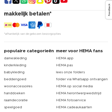
Feedback
makkelijk betalen*
*afhankelijk van de gekozen bezorgopties
populaire categorieën
meer voor HEMA fans
dameskleding
HEMA app
kinderkleding
HEMA pas
babykleding
lees onze folders
beddengoed
folder via Whatsapp ontvangen
woonaccessoires
HEMA op social media
handdoeken
HEMA herontwerpwedstrijd
raamdecoratie
HEMA fotoservice
speelgoed
HEMA cadeaukaarten