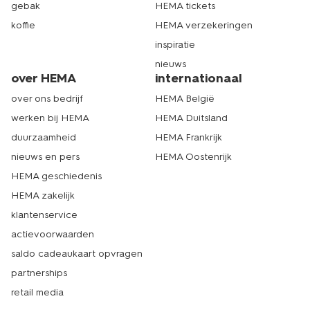
gebak
HEMA tickets
koffie
HEMA verzekeringen
inspiratie
nieuws
over HEMA
internationaal
over ons bedrijf
HEMA België
werken bij HEMA
HEMA Duitsland
duurzaamheid
HEMA Frankrijk
nieuws en pers
HEMA Oostenrijk
HEMA geschiedenis
HEMA zakelijk
klantenservice
actievoorwaarden
saldo cadeaukaart opvragen
partnerships
retail media