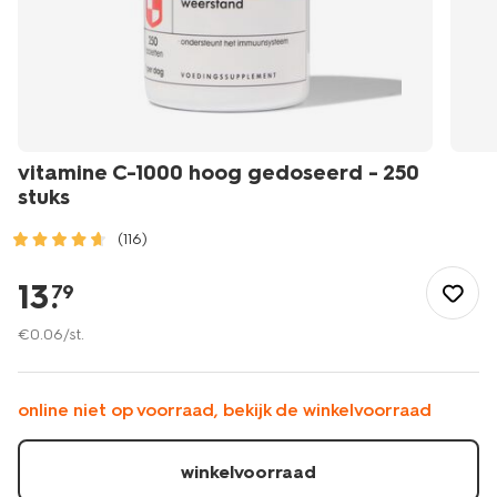
vitamine C-1000 hoog gedoseerd - 250
stuks
(116)
/mooi-
gezond/gezondheid/voedingssupplementen/supplementen/v
13
.
79
c-
1000-
€
0
.
06
/st.
hoog-
gedoseerd-
-
online niet op voorraad, bekijk de winkelvoorraad
-250-
stuks-
11404006.html
winkelvoorraad