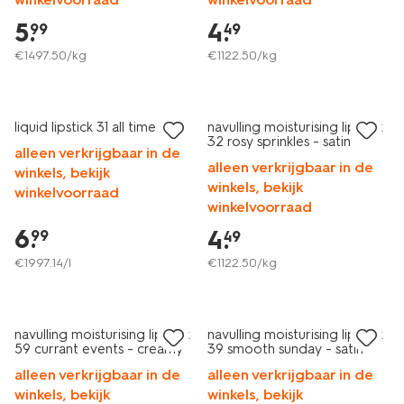
5
.
4
.
99
49
€
1497
.
50
/kg
€
1122
.
50
/kg
vegan
vegan
liquid lipstick 31 all time red
navulling moisturising lipstick
32 rosy sprinkles - satin
alleen verkrijgbaar in de
alleen verkrijgbaar in de
winkels, bekijk
winkels, bekijk
winkelvoorraad
winkelvoorraad
6
.
4
.
99
49
€
1997
.
14
/l
€
1122
.
50
/kg
vegan
vegan
navulling moisturising lipstick
navulling moisturising lipstick
59 currant events - creamy
39 smooth sunday - satin
alleen verkrijgbaar in de
alleen verkrijgbaar in de
winkels, bekijk
winkels, bekijk