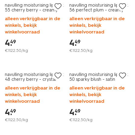
navulling moisturising lipstick
navulling moisturising lipstick
55 cherry berry - creamy
56 perfect plum - creamy
alleen verkrijgbaar in de
alleen verkrijgbaar in de
winkels, bekijk
winkels, bekijk
winkelvoorraad
winkelvoorraad
4
.
4
.
49
49
€
1122
.
50
/kg
€
1122
.
50
/kg
vegan
vegan
navulling moisturising lipstick
navulling moisturising lipstick
48 cherry berry - crystal
50 sparky blush - satin
alleen verkrijgbaar in de
alleen verkrijgbaar in de
winkels, bekijk
winkels, bekijk
winkelvoorraad
winkelvoorraad
4
.
4
.
49
49
€
1122
.
50
/kg
€
1122
.
50
/kg