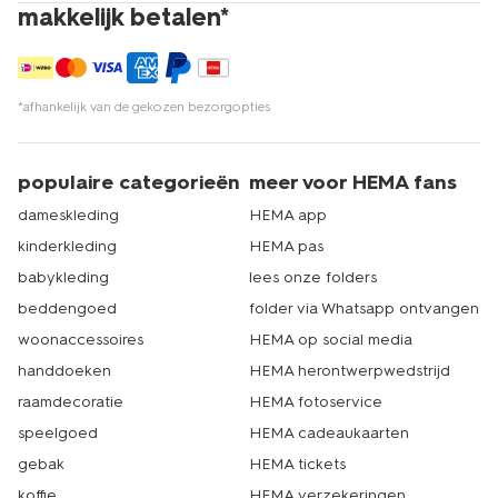
makkelijk betalen*
*afhankelijk van de gekozen bezorgopties
populaire categorieën
meer voor HEMA fans
dameskleding
HEMA app
kinderkleding
HEMA pas
babykleding
lees onze folders
beddengoed
folder via Whatsapp ontvangen
woonaccessoires
HEMA op social media
handdoeken
HEMA herontwerpwedstrijd
raamdecoratie
HEMA fotoservice
speelgoed
HEMA cadeaukaarten
gebak
HEMA tickets
koffie
HEMA verzekeringen