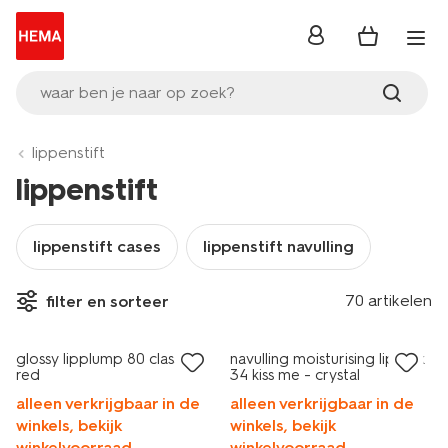
inloggen
waar ben je naar op zoek?
lippenstift
lippenstift
lippenstift cases
lippenstift navulling
70 artikelen
filter en sorteer
vegan
glossy lipplump 80 classic
navulling moisturising lipstick
red
34 kiss me - crystal
alleen verkrijgbaar in de
alleen verkrijgbaar in de
winkels, bekijk
winkels, bekijk
winkelvoorraad
winkelvoorraad