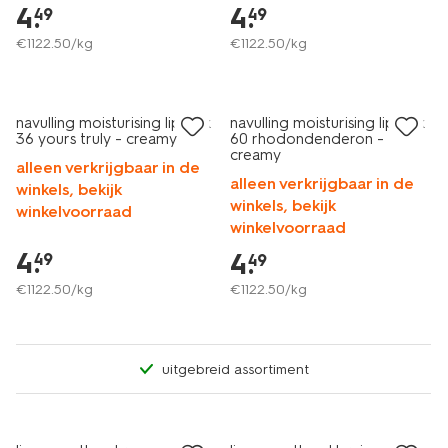
4
.
4
.
49
49
€
1122
.
50
/kg
€
1122
.
50
/kg
vegan
vegan
navulling moisturising lipstick
navulling moisturising lipstick
36 yours truly - creamy
60 rhodondenderon -
creamy
alleen verkrijgbaar in de
alleen verkrijgbaar in de
winkels, bekijk
winkels, bekijk
winkelvoorraad
winkelvoorraad
4
.
4
.
49
49
€
1122
.
50
/kg
€
1122
.
50
/kg
uitgebreid assortiment
vegan
vegan