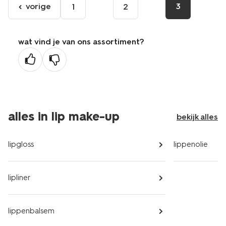
vorige
3
1
2
ga
naar
de
wat vind je van ons assortiment?
vorige
pagina
alles in lip make-up
bekijk alles
lipgloss
lippenolie
lipliner
lippenbalsem