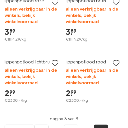
lippenpotlood roze
lippenpotlood bruin
alleen verkrijgbaar in de
alleen verkrijgbaar in de
winkels, bekijk
winkels, bekijk
winkelvoorraad
winkelvoorraad
3
.
3
.
89
89
€
11114
.
29
/kg
€
11114
.
29
/kg
vegan
vegan
lippenpotlood lichtbruin
lippenpotlood rood
alleen verkrijgbaar in de
alleen verkrijgbaar in de
winkels, bekijk
winkels, bekijk
winkelvoorraad
winkelvoorraad
2
.
2
.
99
99
€
2300
.
–
/kg
€
2300
.
–
/kg
pagina 3 van 3