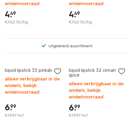
winkelvoorraad
winkelvoorraad
4
.
4
.
49
49
€
1122
.
50
/kg
€
1122
.
50
/kg
uitgebreid assortiment
vegan
vegan
liquid lipstick 35 pinkalicious
liquid lipstick 32 cinnamon
spice
alleen verkrijgbaar in de
alleen verkrijgbaar in de
winkels, bekijk
winkels, bekijk
winkelvoorraad
winkelvoorraad
6
.
6
.
99
99
€
1997
.
14
/l
€
1997
.
14
/l
vegan
vegan