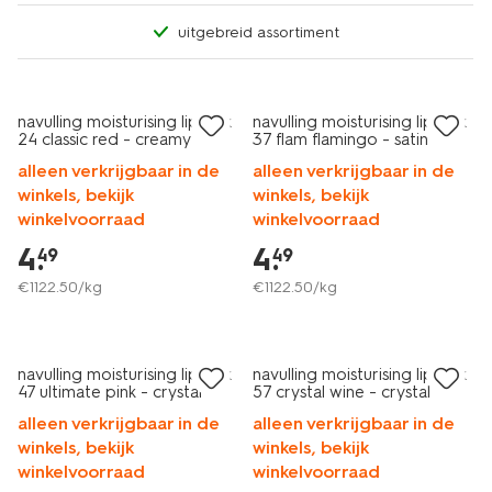
uitgebreid assortiment
vegan
vegan
navulling moisturising lipstick
navulling moisturising lipstick
24 classic red - creamy
37 flam flamingo - satin
alleen verkrijgbaar in de
alleen verkrijgbaar in de
winkels, bekijk
winkels, bekijk
winkelvoorraad
winkelvoorraad
4
.
4
.
49
49
€
1122
.
50
/kg
€
1122
.
50
/kg
vegan
vegan
navulling moisturising lipstick
navulling moisturising lipstick
47 ultimate pink - crystal
57 crystal wine - crystal
alleen verkrijgbaar in de
alleen verkrijgbaar in de
winkels, bekijk
winkels, bekijk
winkelvoorraad
winkelvoorraad