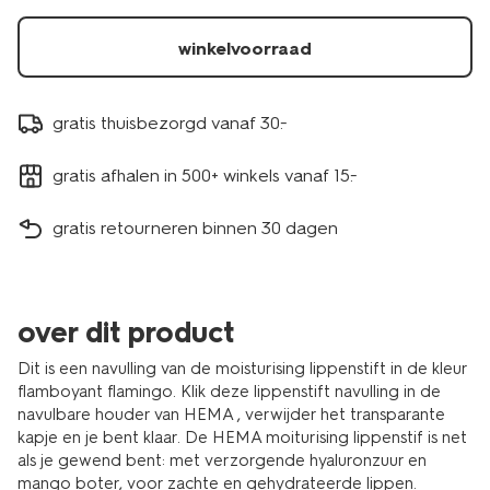
-
-
winkelvoorraad
satin-
11230437.html
gratis thuisbezorgd vanaf 30.-
gratis afhalen in 500+ winkels vanaf 15.-
gratis retourneren binnen 30 dagen
over dit product
Dit is een navulling van de moisturising lippenstift in de kleur
flamboyant flamingo. Klik deze lippenstift navulling in de
navulbare houder van HEMA , verwijder het transparante
kapje en je bent klaar. De HEMA moiturising lippenstif is net
als je gewend bent: met verzorgende hyaluronzuur en
mango boter, voor zachte en gehydrateerde lippen.