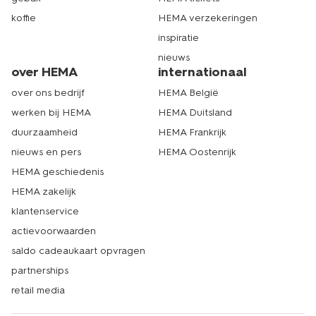
koffie
HEMA verzekeringen
inspiratie
nieuws
over HEMA
internationaal
over ons bedrijf
HEMA België
werken bij HEMA
HEMA Duitsland
duurzaamheid
HEMA Frankrijk
nieuws en pers
HEMA Oostenrijk
HEMA geschiedenis
HEMA zakelijk
klantenservice
actievoorwaarden
saldo cadeaukaart opvragen
partnerships
retail media