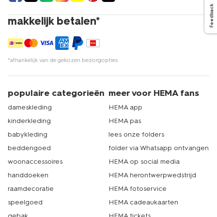
Feedback
makkelijk betalen*
*afhankelijk van de gekozen bezorgopties
populaire categorieën
meer voor HEMA fans
dameskleding
HEMA app
kinderkleding
HEMA pas
babykleding
lees onze folders
beddengoed
folder via Whatsapp ontvangen
woonaccessoires
HEMA op social media
handdoeken
HEMA herontwerpwedstrijd
raamdecoratie
HEMA fotoservice
speelgoed
HEMA cadeaukaarten
gebak
HEMA tickets