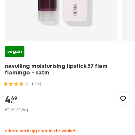
vegan
navulling moisturising lipstick 37 flam
flamingo - satin
(102)
/mooi-
gezond/make-
4
.
49
up/lip/lippenstift/navulling/navulling-
moisturising-
€
1122
.
50
/kg
lipstick-
37-
flam-
alleen verkrijgbaar in de winkels
flamingo-