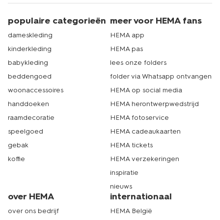
populaire categorieën
meer voor HEMA fans
dameskleding
HEMA app
kinderkleding
HEMA pas
babykleding
lees onze folders
beddengoed
folder via Whatsapp ontvangen
woonaccessoires
HEMA op social media
handdoeken
HEMA herontwerpwedstrijd
raamdecoratie
HEMA fotoservice
speelgoed
HEMA cadeaukaarten
gebak
HEMA tickets
koffie
HEMA verzekeringen
inspiratie
nieuws
over HEMA
internationaal
over ons bedrijf
HEMA België