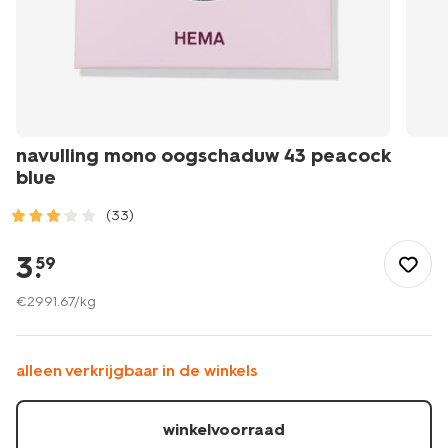
navulling mono oogschaduw 43 peacock
blue
(33)
/mooi-
gezond/make-
3
.
59
up/oogschaduw/navulling-
palette/navulling-
€
2991
.
67
/kg
mono-
oogschaduw-
43-
alleen verkrijgbaar in de winkels
peacock-
blue-
11210543.html
winkelvoorraad