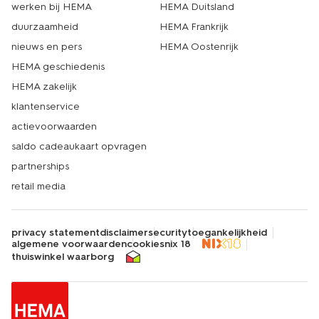
werken bij HEMA
HEMA Duitsland
duurzaamheid
HEMA Frankrijk
nieuws en pers
HEMA Oostenrijk
HEMA geschiedenis
HEMA zakelijk
klantenservice
actievoorwaarden
saldo cadeaukaart opvragen
partnerships
retail media
privacy statement
disclaimer
security
toegankelijkheid
algemene voorwaarden
cookies
nix 18
thuiswinkel waarborg