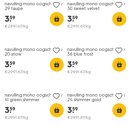
navulling mono oogschaduw
navulling mono oogschaduw
29 taupe
30 sweet velvet
3
.
3
.
59
59
€
2991
.
67
/kg
€
2991
.
67
/kg
vegan
navulling mono oogschaduw
navulling mono oogschaduw
20 snow
36 blue frost
3
.
3
.
59
59
€
2991
.
67
/kg
€
2991
.
67
/kg
navulling mono oogschaduw
navulling mono oogschaduw
41 green shimmer
24 shimmer gold
3
.
3
.
59
59
€
2991
.
67
/kg
€
2991
.
67
/kg