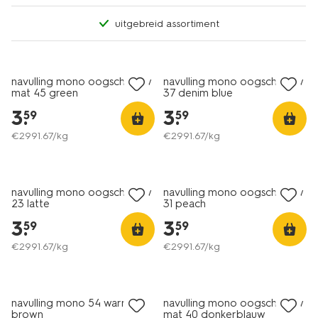
uitgebreid assortiment
navulling mono oogschaduw
navulling mono oogschaduw
mat 45 green
37 denim blue
3
.
3
.
59
59
€
2991
.
67
/kg
€
2991
.
67
/kg
vegan
navulling mono oogschaduw
navulling mono oogschaduw
23 latte
31 peach
3
.
3
.
59
59
€
2991
.
67
/kg
€
2991
.
67
/kg
vegan
navulling mono 54 warm
navulling mono oogschaduw
brown
mat 40 donkerblauw