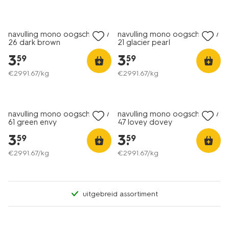
vegan
vegan
navulling mono oogschaduw
navulling mono oogschaduw
26 dark brown
21 glacier pearl
3
.
3
.
59
59
€
2991
.
67
/kg
€
2991
.
67
/kg
vegan
navulling mono oogschaduw
navulling mono oogschaduw
61 green envy
47 lovey dovey
3
.
3
.
59
59
€
2991
.
67
/kg
€
2991
.
67
/kg
uitgebreid assortiment
vegan
vegan