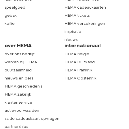
speelgoed
HEMA cadeaukaarten
gebak
HEMA tickets
koffie
HEMA verzekeringen
inspiratie
nieuws
over HEMA
internationaal
over ons bedrijf
HEMA België
werken bij HEMA
HEMA Duitsland
duurzaamheid
HEMA Frankrijk
nieuws en pers
HEMA Oostenrijk
HEMA geschiedenis
HEMA zakelijk
klantenservice
actievoorwaarden
saldo cadeaukaart opvragen
partnerships