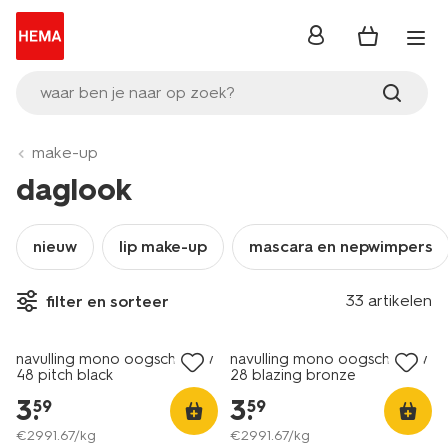
inloggen
waar ben je naar op zoek?
make-up
daglook
nieuw
lip make-up
mascara en nepwimpers
33 artikelen
filter en sorteer
vegan
vegan
navulling mono oogschaduw
navulling mono oogschaduw
48 pitch black
28 blazing bronze
3
.
3
.
59
59
€
2991
.
67
/kg
€
2991
.
67
/kg