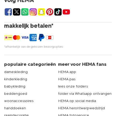
volg HEMA
makkelijk betalen*
*afhankelijk van de gekozen bezorgopties
populaire categorieën
meer voor HEMA fans
dameskleding
HEMA app
kinderkleding
HEMA pas
babykleding
lees onze folders
beddengoed
folder via Whatsapp ontvangen
woonaccessoires
HEMA op social media
handdoeken
HEMA herontwerpwedstrijd
raamdecoratie
HEMA fotoservice