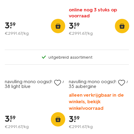
online nog 3 stuks op
voorraad
3
.
3
.
59
59
€
2991
.
67
/kg
€
2991
.
67
/kg
uitgebreid assortiment
navulling mono oogschaduw
navulling mono oogschaduw
38 light blue
35 aubergine
alleen verkrijgbaar in de
winkels, bekijk
winkelvoorraad
3
.
3
.
59
59
€
2991
.
67
/kg
€
2991
.
67
/kg