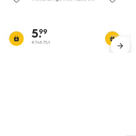
5
.
99
€
748
.
75
/l