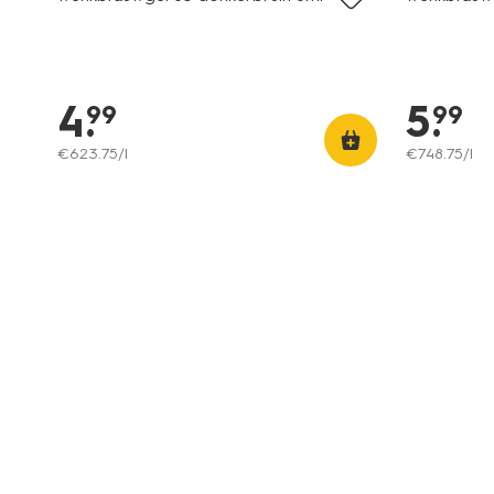
4
.
5
.
99
99
€
623
.
75
/l
€
748
.
75
/l