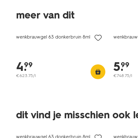
meer van dit
vegan
vegan
wenkbrauwgel 63 donkerbruin 8ml
wenkbrauwg
4
.
5
.
99
99
€
623
.
75
/l
€
748
.
75
/l
dit vind je misschien ook 
vegan
vegan
wenkbrauwgel 63 donkerbruin 8ml
wenkbrauwg