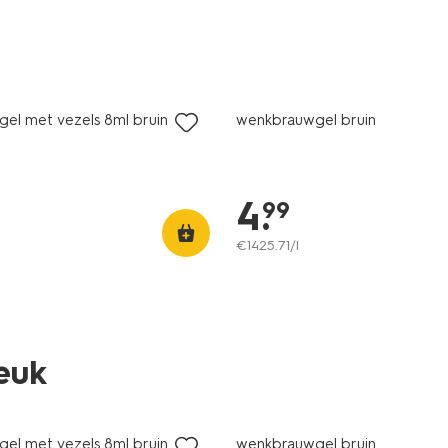
vegan
el met vezels 8ml bruin
wenkbrauwgel bruin
4
.
99
€
1425
.
71
/l
leuk
vegan
el met vezels 8ml bruin
wenkbrauwgel bruin