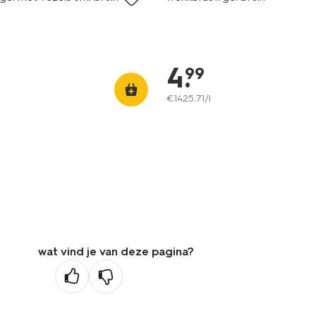
4
.
99
€
1425
.
71
/l
wat vind je van deze pagina?