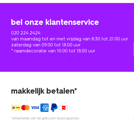
bel onze klantenservice
020 224 2424
van maandag tot en met vrijdag van 8.30 tot 21.00 uur
zaterdag van 09.00 tot 18.00 uur
* raamdecoratie van 10.00 tot 18.00 uur
makkelijk betalen*
*afhankelijk van de gekozen bezorgopties