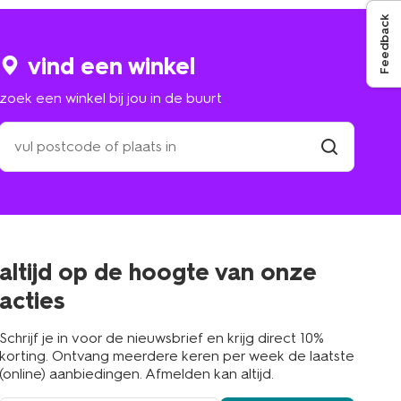
Feedback
vind een winkel
zoek een winkel bij jou in de buurt
zoek
een
winkel
vind
winkel
bij
jou
in
de
buurt
altijd op de hoogte van onze
acties
Schrijf je in voor de nieuwsbrief en krijg direct 10%
korting. Ontvang meerdere keren per week de laatste
(online) aanbiedingen. Afmelden kan altijd.