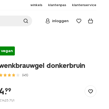
winkels
klantenpas
klantenservice
inloggen
vegan
wenkbrauwgel donkerbruin
(45)
/mooi-
gezond/make-
4
.
99
up/wenkbrauw-
make-
€
1425
.
71
/l
up/gel/wenkbrauwgel-
donkerbruin-