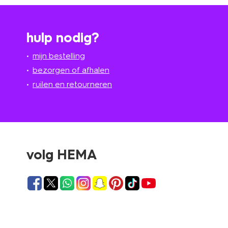
hulp nodig?
mijn bestelling
bezorgen of afhalen
ruilen en retourneren
volg HEMA