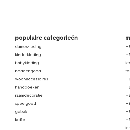
populaire categorieën
m
dameskleding
H
kinderkleding
H
babykleding
le
beddengoed
fo
woonaccessoires
HE
handdoeken
HE
raamdecoratie
HE
speelgoed
HE
gebak
HE
koffie
HE
in