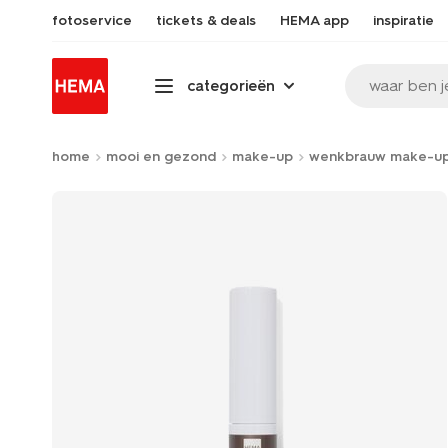
fotoservice
tickets & deals
HEMA app
inspiratie
waar ben j
categorieën
home
mooi en gezond
make-up
wenkbrauw make-u