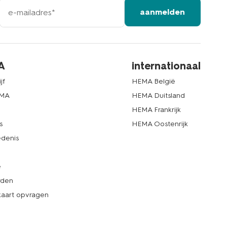
e-
aanmelden
mailadres
A
internationaal
jf
HEMA België
EMA
HEMA Duitsland
d
HEMA Frankrijk
s
HEMA Oostenrijk
denis
e
rden
kaart opvragen