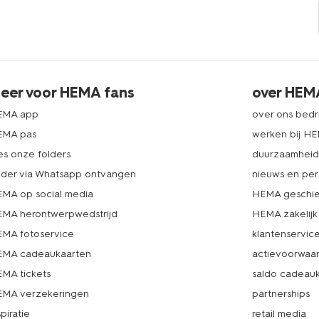
eer voor HEMA fans
over HEM
EMA app
over ons bedri
EMA pas
werken bij H
es onze folders
duurzaamhei
lder via Whatsapp ontvangen
nieuws en per
MA op social media
HEMA geschie
MA herontwerpwedstrijd
HEMA zakelijk
MA fotoservice
klantenservic
MA cadeaukaarten
actievoorwaa
MA tickets
saldo cadeau
MA verzekeringen
partnerships
spiratie
retail media