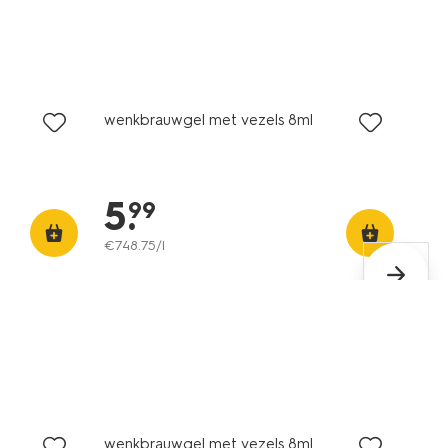
vegan
wenkbrauwgel met vezels 8ml
5
.
99
€
748
.
75
/l
vegan
wenkbrauwgel met vezels 8ml