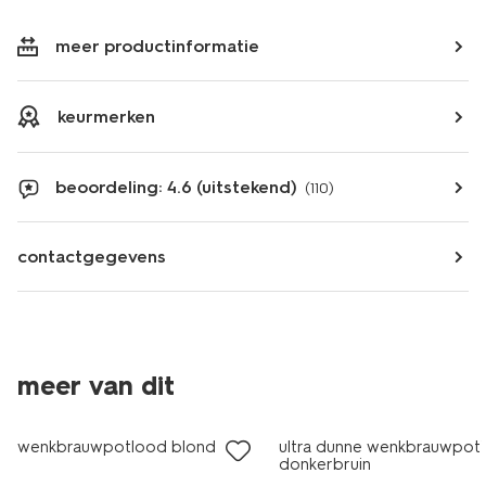
meer productinformatie
keurmerken
beoordeling: 4.6 (uitstekend)
(110)
contactgegevens
meer van dit
vegan
vegan
wenkbrauwpotlood blond
ultra dunne wenkbrauwpot
donkerbruin