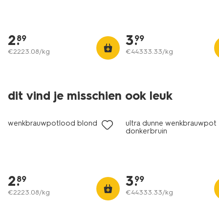
2
.
3
.
89
99
€
2223
.
08
/kg
€
44333
.
33
/kg
dit vind je misschien ook leuk
vegan
vegan
wenkbrauwpotlood blond
ultra dunne wenkbrauwpot
donkerbruin
2
.
3
.
89
99
€
2223
.
08
/kg
€
44333
.
33
/kg