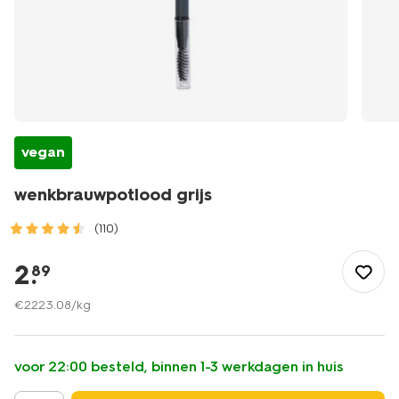
vegan
wenkbrauwpotlood grijs
(110)
/mooi-
gezond/make-
2
.
89
up/wenkbrauw-
make-
€
2223
.
08
/kg
up/potlood/wenkbrauwpotlood-
grijs-
11210282.html
voor 22:00 besteld, binnen 1-3 werkdagen in huis