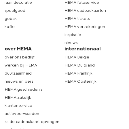
raamdecoratie
HEMA fotoservice
speelgoed
HEMA cadeaukaarten
gebak
HEMA tickets
koffie
HEMA verzekeringen
inspiratie
nieuws
over HEMA
internationaal
over ons bedrijf
HEMA België
werken bij HEMA
HEMA Duitsland
duurzaamheid
HEMA Frankrijk
nieuws en pers
HEMA Oostenrijk
HEMA geschiedenis
HEMA zakelijk
klantenservice
actievoorwaarden
saldo cadeaukaart opvragen