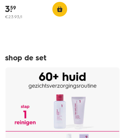
3
.
59
€
23
.
93
/l
shop de set