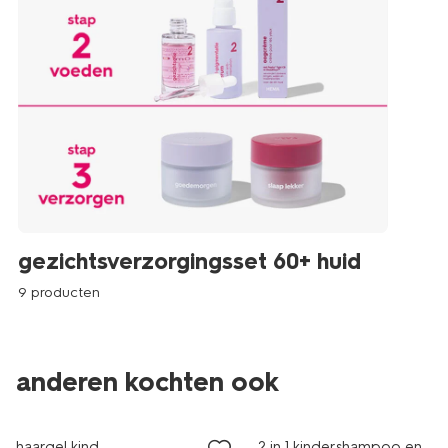
gezichtsverzorgingsset 60+ huid
9 producten
vegan
vegan
anderen kochten ook
2+1 gratis
2+1 gratis
haargel kind
2 in 1 kindershampoo en