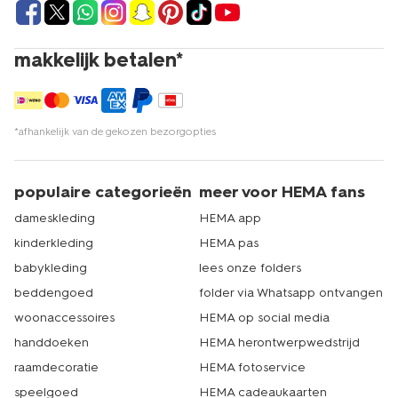
makkelijk betalen*
*afhankelijk van de gekozen bezorgopties
populaire categorieën
meer voor HEMA fans
dameskleding
HEMA app
kinderkleding
HEMA pas
babykleding
lees onze folders
beddengoed
folder via Whatsapp ontvangen
woonaccessoires
HEMA op social media
handdoeken
HEMA herontwerpwedstrijd
raamdecoratie
HEMA fotoservice
speelgoed
HEMA cadeaukaarten