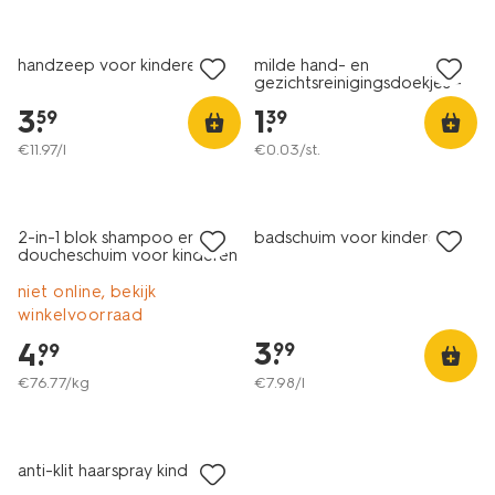
-11730007.html
2+1 gratis
2+1 gratis
handzeep voor kinderen
milde hand- en
gezichtsreinigingsdoekjes -
40 stuks
3
.
1
.
59
39
€
11
.
97
/l
€
0
.
03
/st.
vegan
vegan
2+1 gratis
2+1 gratis
2-in-1 blok shampoo en
badschuim voor kinderen
doucheschuim voor kinderen
65g
niet online, bekijk
winkelvoorraad
3
.
4
.
99
99
€
76
.
77
/kg
€
7
.
98
/l
vegan
2+1 gratis
anti-klit haarspray kind