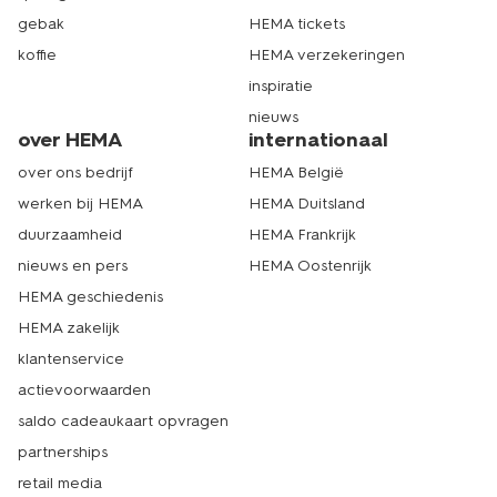
gebak
HEMA tickets
koffie
HEMA verzekeringen
inspiratie
nieuws
over HEMA
internationaal
over ons bedrijf
HEMA België
werken bij HEMA
HEMA Duitsland
duurzaamheid
HEMA Frankrijk
nieuws en pers
HEMA Oostenrijk
HEMA geschiedenis
HEMA zakelijk
klantenservice
actievoorwaarden
saldo cadeaukaart opvragen
partnerships
retail media