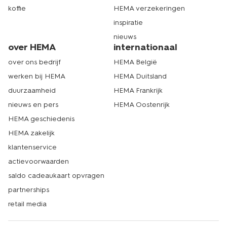
koffie
HEMA verzekeringen
inspiratie
nieuws
over HEMA
internationaal
over ons bedrijf
HEMA België
werken bij HEMA
HEMA Duitsland
duurzaamheid
HEMA Frankrijk
nieuws en pers
HEMA Oostenrijk
HEMA geschiedenis
HEMA zakelijk
klantenservice
actievoorwaarden
saldo cadeaukaart opvragen
partnerships
retail media