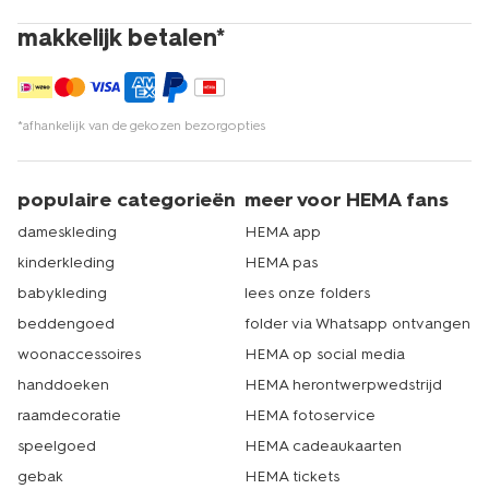
makkelijk betalen*
*afhankelijk van de gekozen bezorgopties
populaire categorieën
meer voor HEMA fans
dameskleding
HEMA app
kinderkleding
HEMA pas
babykleding
lees onze folders
beddengoed
folder via Whatsapp ontvangen
woonaccessoires
HEMA op social media
handdoeken
HEMA herontwerpwedstrijd
raamdecoratie
HEMA fotoservice
speelgoed
HEMA cadeaukaarten
gebak
HEMA tickets