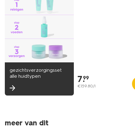
gezichtsverzorgingsset
alle huidtypen
7
.
99
€
159
.
80
/l
meer van dit
vegan
vegan