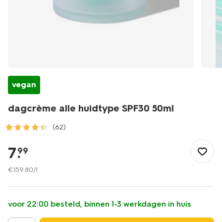
vegan
dagcrème alle huidtype SPF30 50ml
(62)
/mooi-
gezond/persoonlijke-
7
.
99
verzorging/gezichtsverzorging/gezichtscreme/dagcreme/d
alle-
€
159
.
80
/l
huidtype-
spf30-
50ml-
voor 22:00 besteld, binnen 1-3 werkdagen in huis
17870150.html