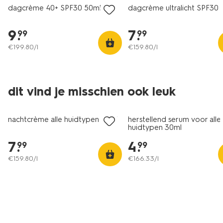
dagcrème 40+ SPF30 50ml
dagcrème ultralicht SPF30 
9
.
7
.
99
99
€
199
.
80
/l
€
159
.
80
/l
dit vind je misschien ook leuk
vegan
vegan
nachtcrème alle huidtypen 50ml
herstellend serum voor alle
huidtypen 30ml
7
.
4
.
99
99
€
159
.
80
/l
€
166
.
33
/l