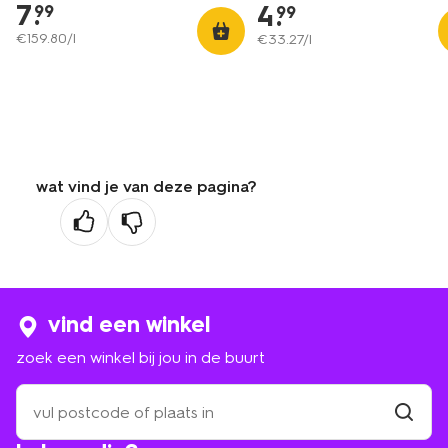
7
.
4
.
99
99
€
159
.
80
/l
€
33
.
27
/l
wat vind je van deze pagina?
vind een winkel
zoek een winkel bij jou in de buurt
zoek
een
winkel
vind