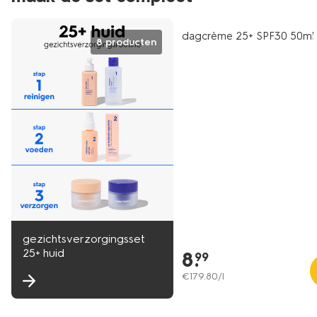
vegan
dagcrème 25+ SPF30 50ml
8 producten
gezichtsverzorgingsset
25+ huid
8
.
99
€
179
.
80
/l