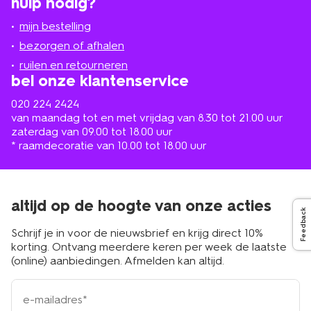
hulp nodig?
winkel
bij
jou
mijn bestelling
in
de
bezorgen of afhalen
buurt
ruilen en retourneren
bel onze klantenservice
020 224 2424
van maandag tot en met vrijdag van 8.30 tot 21.00 uur
zaterdag van 09.00 tot 18.00 uur
* raamdecoratie van 10.00 tot 18.00 uur
altijd op de hoogte van onze acties
Feedback
Schrijf je in voor de nieuwsbrief en krijg direct 10%
korting. Ontvang meerdere keren per week de laatste
(online) aanbiedingen. Afmelden kan altijd.
e-
mailadres