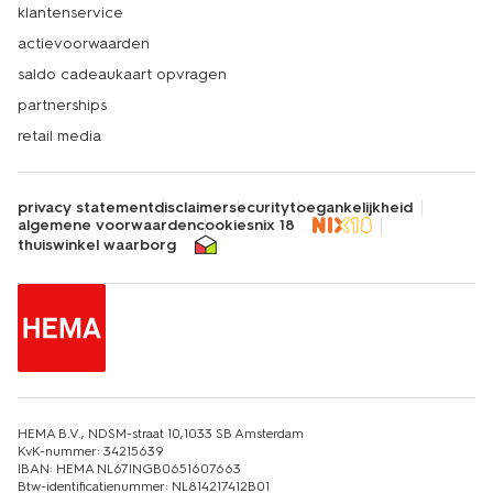
klantenservice
actievoorwaarden
saldo cadeaukaart opvragen
partnerships
retail media
privacy statement
disclaimer
security
toegankelijkheid
algemene voorwaarden
cookies
nix 18
thuiswinkel waarborg
HEMA B.V., NDSM-straat 10,1033 SB Amsterdam
KvK-nummer: 34215639
IBAN: HEMA NL67INGB0651607663
Btw-identificatienummer: NL814217412B01