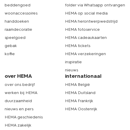
beddengoed
folder via Whatsapp ontvangen
woonaccessoires
HEMA op social media
handdoeken
HEMA herontwerpwedstrijd
raamdecoratie
HEMA fotoservice
speelgoed
HEMA cadeaukaarten
gebak
HEMA tickets
koffie
HEMA verzekeringen
inspiratie
nieuws
over HEMA
internationaal
over ons bedrijf
HEMA België
werken bij HEMA
HEMA Duitsland
duurzaamheid
HEMA Frankrijk
nieuws en pers
HEMA Oostenrijk
HEMA geschiedenis
HEMA zakelijk