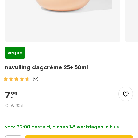
vegan
navulling dagcrème 25+ 50ml
(9)
/mooi-
gezond/persoonlijke-
7
.
99
verzorging/gezichtsverzorging/gezichtscreme/dagcreme/navu
dagcreme-
€
159
.
80
/l
25plus-
50ml-
17870121.html
voor 22:00 besteld, binnen 1-3 werkdagen in huis