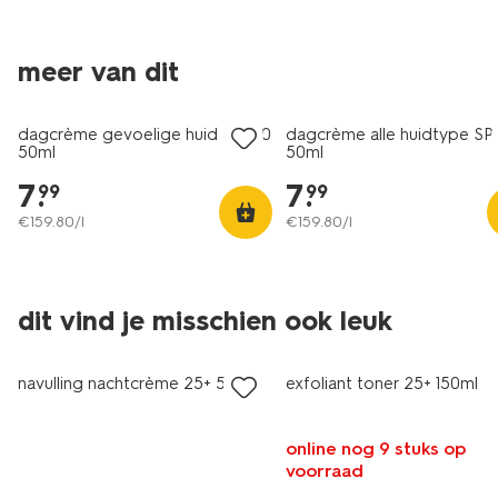
meer van dit
vegan
vegan
dagcrème gevoelige huid SPF30
dagcrème alle huidtype SP
50ml
50ml
7
.
7
.
99
99
€
159
.
80
/l
€
159
.
80
/l
dit vind je misschien ook leuk
vegan
vegan
navulling nachtcrème 25+ 50ml
exfoliant toner 25+ 150ml
online nog 9 stuks op
voorraad