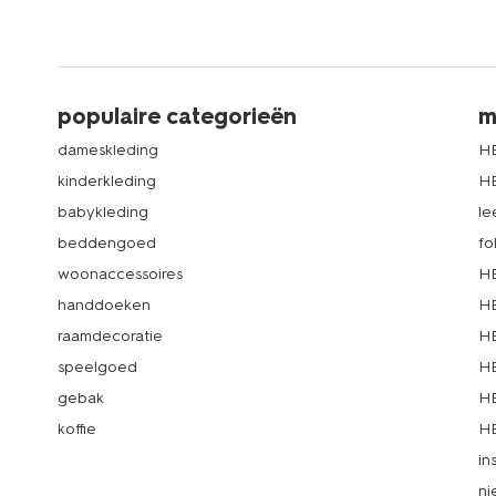
populaire categorieën
m
dameskleding
H
kinderkleding
H
babykleding
le
beddengoed
fo
woonaccessoires
HE
handdoeken
HE
raamdecoratie
HE
speelgoed
HE
gebak
HE
koffie
HE
in
ni