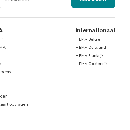
A
internationaal
jf
HEMA België
EMA
HEMA Duitsland
d
HEMA Frankrijk
s
HEMA Oostenrijk
denis
e
rden
kaart opvragen