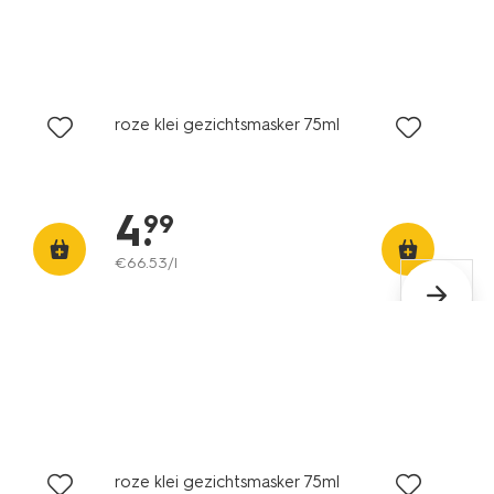
vegan
roze klei gezichtsmasker 75ml
4
.
99
€
66
.
53
/l
vegan
roze klei gezichtsmasker 75ml