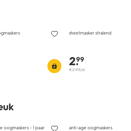
vegan
ogmaskers
sheetmasker stralend
2
.
99
€
2
.
99
/st.
leuk
vegan
re oogmaskers - 1 paar
anti-age oogmaskers