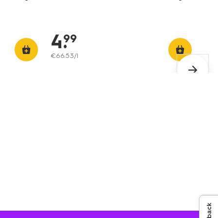
4
.
99
€
66
.
53
/l