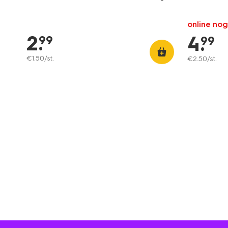
online nog
2
.
4
.
99
99
€
1
.
50
/st.
€
2
.
50
/st.