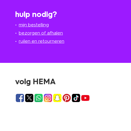
hulp nodig?
mijn bestelling
bezorgen of afhalen
ruilen en retourneren
volg HEMA