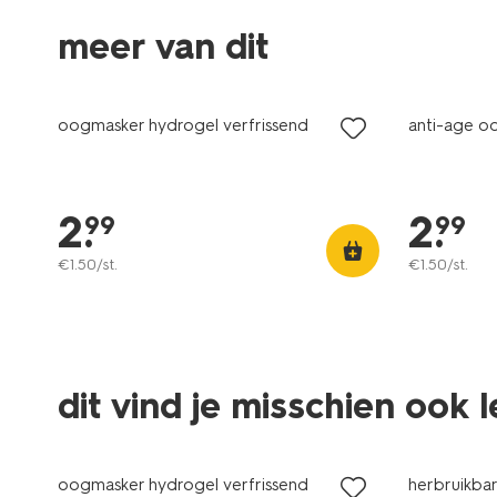
meer van dit
vegan
vegan
oogmasker hydrogel verfrissend
anti-age o
2
.
2
.
99
99
€
1
.
50
/st.
€
1
.
50
/st.
dit vind je misschien ook 
vegan
oogmasker hydrogel verfrissend
herbruikba