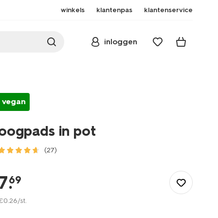
winkels
klantenpas
klantenservice
inloggen
vegan
oogpads in pot
(27)
/mooi-
gezond/persoonlijke-
7
.
69
verzorging/gezichtsverzorging/gezichtsmaskers/oogpads-
in-
€
0
.
26
/st.
pot-
17860171.html