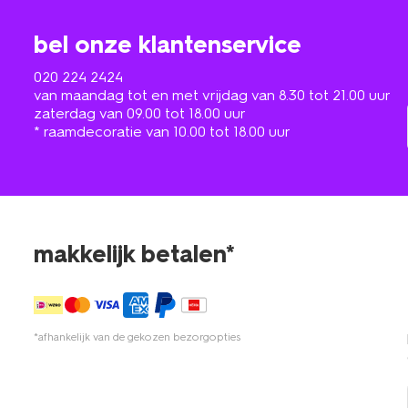
bel onze klantenservice
020 224 2424
van maandag tot en met vrijdag van 8.30 tot 21.00 uur
zaterdag van 09.00 tot 18.00 uur
* raamdecoratie van 10.00 tot 18.00 uur
makkelijk betalen*
*afhankelijk van de gekozen bezorgopties