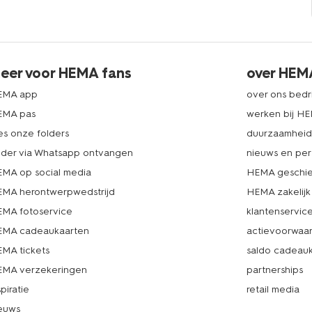
eer voor HEMA fans
over HEM
EMA app
over ons bedri
EMA pas
werken bij H
es onze folders
duurzaamhei
lder via Whatsapp ontvangen
nieuws en per
MA op social media
HEMA geschie
MA herontwerpwedstrijd
HEMA zakelijk
MA fotoservice
klantenservic
MA cadeaukaarten
actievoorwaa
MA tickets
saldo cadeau
MA verzekeringen
partnerships
spiratie
retail media
euws