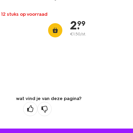
 12 stuks op voorraad
2
.
99
€
1
.
50
/st.
wat vind je van deze pagina?