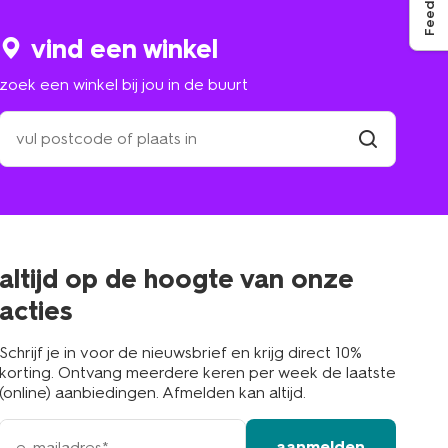
Feedback
vind een winkel
zoek een winkel bij jou in de buurt
zoek
een
winkel
vind
winkel
bij
jou
in
de
buurt
altijd op de hoogte van onze
acties
Schrijf je in voor de nieuwsbrief en krijg direct 10%
korting. Ontvang meerdere keren per week de laatste
(online) aanbiedingen. Afmelden kan altijd.
e-
aanmelden
mailadres