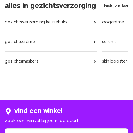
alles in gezichtsverzorging
bekijk alles
gezichtsverzorging keuzehulp
oogcrème
gezichtscrème
serums
gezichtsmaskers
skin boosters
vind een winkel
zoek een winkel bij jou in de buurt
zoek