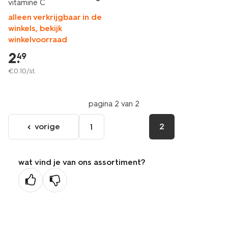
vitamine C
alleen verkrijgbaar in de
winkels, bekijk
winkelvoorraad
2
.
49
€
0
.
10
/st.
pagina 2 van 2
vorige
2
1
ga
naar
de
wat vind je van ons assortiment?
vorige
pagina