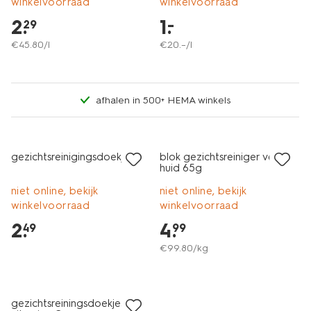
winkelvoorraad
winkelvoorraad
2
.
1
.
–
29
€
45
.
80
/l
€
20
.
–
/l
afhalen in 500+ HEMA winkels
vegan
gezichtsreinigingsdoekjes
blok gezichtsreiniger vette
huid 65g
niet online, bekijk
niet online, bekijk
winkelvoorraad
winkelvoorraad
2
.
4
.
49
99
€
99
.
80
/kg
gezichtsreiningsdoekjes