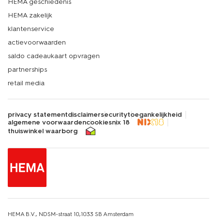
HEMA geschiedenis
HEMA zakelijk
klantenservice
actievoorwaarden
saldo cadeaukaart opvragen
partnerships
retail media
privacy statement
disclaimer
security
toegankelijkheid
algemene voorwaarden
cookies
nix 18
thuiswinkel waarborg
HEMA B.V., NDSM-straat 10,1033 SB Amsterdam