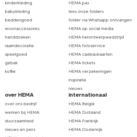
kinderkleding
HEMA pas
babykleding
lees onze folders
beddengoed
folder via Whatsapp ontvangen
woonaccessoires
HEMA op social media
handdoeken
HEMA herontwerpwedstrijd
raamdecoratie
HEMA fotoservice
speelgoed
HEMA cadeaukaarten
gebak
HEMA tickets
koffie
HEMA verzekeringen
inspiratie
nieuws
over HEMA
internationaal
over ons bedrijf
HEMA België
werken bij HEMA
HEMA Duitsland
duurzaamheid
HEMA Frankrijk
nieuws en pers
HEMA Oostenrijk