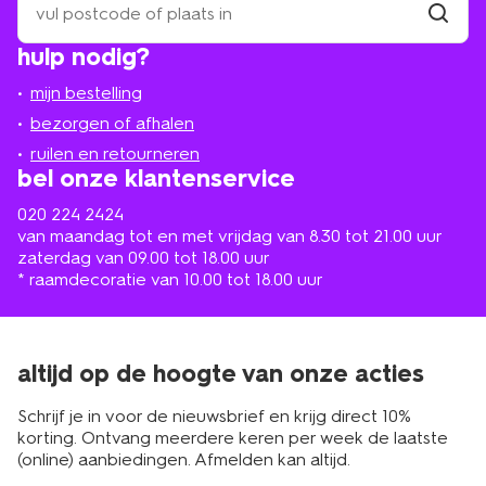
een
winkel
vind
hulp nodig?
winkel
bij
jou
mijn bestelling
in
de
bezorgen of afhalen
buurt
ruilen en retourneren
bel onze klantenservice
020 224 2424
van maandag tot en met vrijdag van 8.30 tot 21.00 uur
zaterdag van 09.00 tot 18.00 uur
* raamdecoratie van 10.00 tot 18.00 uur
altijd op de hoogte van onze acties
Schrijf je in voor de nieuwsbrief en krijg direct 10%
korting. Ontvang meerdere keren per week de laatste
(online) aanbiedingen. Afmelden kan altijd.