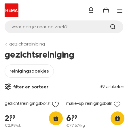
inloggen
waar ben je naar op zoek?
gezichtsreiniging
gezichtsreiniging
reinigingsdoekjes
39 artikelen
filter en sorteer
vegan
gezichtsreinigingsborstel
make-up reinigingsbalm
2
.
6
.
99
99
€
2
.
99
/st.
€
77
.
67
/kg