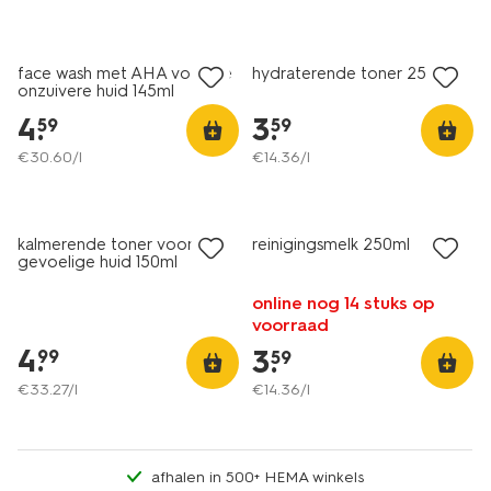
vegan
vegan
face wash met AHA voor de
hydraterende toner 250ml
onzuivere huid 145ml
4
.
3
.
59
59
€
30
.
60
/l
€
14
.
36
/l
vegan
kalmerende toner voor de
reinigingsmelk 250ml
gevoelige huid 150ml
online nog 14 stuks op
voorraad
4
.
3
.
99
59
€
33
.
27
/l
€
14
.
36
/l
afhalen in 500+ HEMA winkels