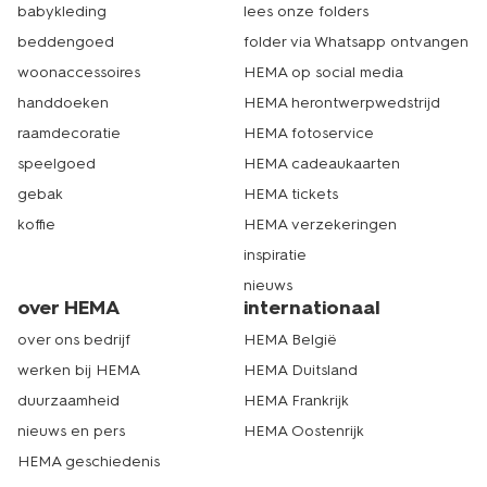
babykleding
lees onze folders
beddengoed
folder via Whatsapp ontvangen
woonaccessoires
HEMA op social media
handdoeken
HEMA herontwerpwedstrijd
raamdecoratie
HEMA fotoservice
speelgoed
HEMA cadeaukaarten
gebak
HEMA tickets
koffie
HEMA verzekeringen
inspiratie
nieuws
over HEMA
internationaal
over ons bedrijf
HEMA België
werken bij HEMA
HEMA Duitsland
duurzaamheid
HEMA Frankrijk
nieuws en pers
HEMA Oostenrijk
HEMA geschiedenis