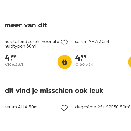
meer van dit
vegan
vegan
herstellend serum voor alle
serum AHA 30ml
huidtypen 30ml
4
.
4
.
99
99
€
166
.
33
/l
€
166
.
33
/l
dit vind je misschien ook leuk
vegan
vegan
serum AHA 30ml
dagcrème 25+ SPF30 50ml