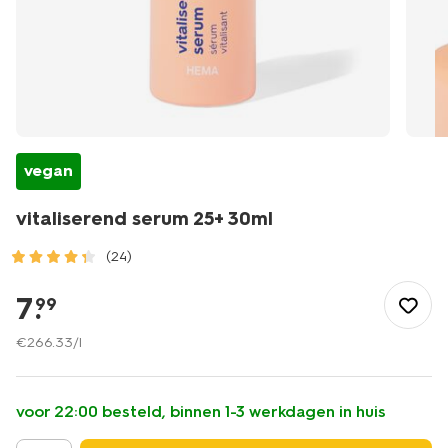
vegan
vitaliserend serum 25+ 30ml
(24)
/mooi-
gezond/persoonlijke-
7
.
99
verzorging/gezichtsverzorging/serums/vitaliserend-
serum-
€
266
.
33
/l
25plus-
30ml-
17870124.html
voor 22:00 besteld, binnen 1-3 werkdagen in huis