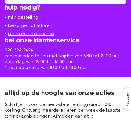
winkel
vind
hulp nodig?
winkel
bij
jou
mijn bestelling
in
de
bezorgen of afhalen
buurt
ruilen en retourneren
bel onze klantenservice
020 224 2424
van maandag tot en met vrijdag van 8.30 tot 21.00 uur
zaterdag van 09.00 tot 18.00 uur
* raamdecoratie van 10.00 tot 18.00 uur
altijd op de hoogte van onze acties
Feedback
Schrijf je in voor de nieuwsbrief en krijg direct 10%
korting. Ontvang meerdere keren per week de laatste
(online) aanbiedingen. Afmelden kan altijd.
e-