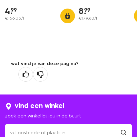
4
.
8
.
99
99
€
166
.
33
/l
€
179
.
80
/l
wat vind je van deze pagina?
vind een winkel
zoek een winkel bij jou in de buurt
zoek
een