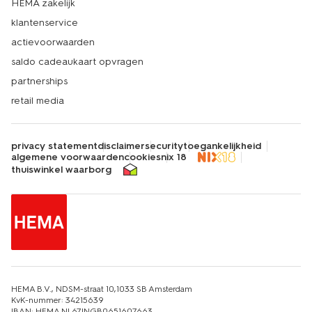
HEMA zakelijk
klantenservice
actievoorwaarden
saldo cadeaukaart opvragen
partnerships
retail media
privacy statement
disclaimer
security
toegankelijkheid
algemene voorwaarden
cookies
nix 18
thuiswinkel waarborg
HEMA B.V., NDSM-straat 10,1033 SB Amsterdam
KvK-nummer: 34215639
IBAN: HEMA NL67INGB0651607663