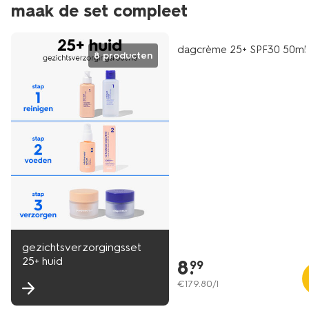
maak de set compleet
vegan
dagcrème 25+ SPF30 50ml
8 producten
gezichtsverzorgingsset
25+ huid
8
.
99
€
179
.
80
/l