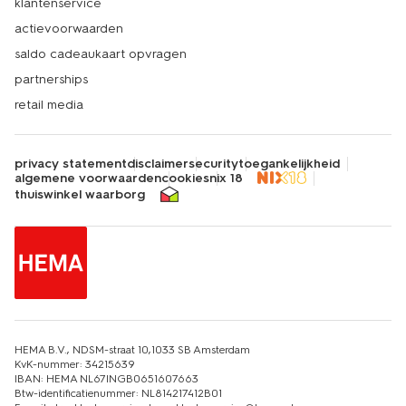
klantenservice
actievoorwaarden
saldo cadeaukaart opvragen
partnerships
retail media
privacy statement
disclaimer
security
toegankelijkheid
algemene voorwaarden
cookies
nix 18
thuiswinkel waarborg
HEMA B.V., NDSM-straat 10,1033 SB Amsterdam
KvK-nummer: 34215639
IBAN: HEMA NL67INGB0651607663
Btw-identificatienummer: NL814217412B01