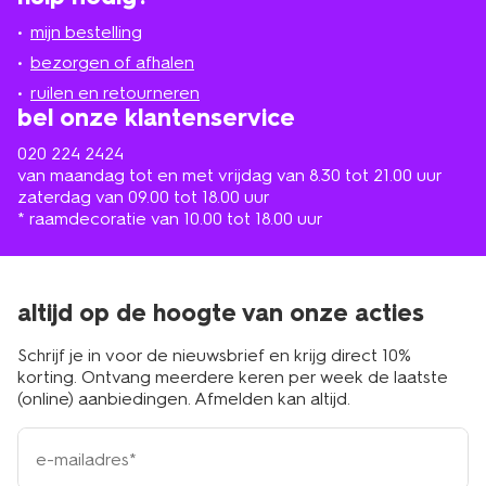
jou
mijn bestelling
in
de
bezorgen of afhalen
buurt
ruilen en retourneren
bel onze klantenservice
020 224 2424
van maandag tot en met vrijdag van 8.30 tot 21.00 uur
zaterdag van 09.00 tot 18.00 uur
* raamdecoratie van 10.00 tot 18.00 uur
altijd op de hoogte van onze acties
Schrijf je in voor de nieuwsbrief en krijg direct 10%
korting. Ontvang meerdere keren per week de laatste
(online) aanbiedingen. Afmelden kan altijd.
e-
mailadres