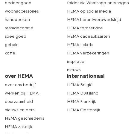
beddengoed
folder via Whatsapp ontvangen
woonaccessoires
HEMA op social media
handdoeken
HEMA herontwerpwedstrijd
raamdecoratie
HEMA fotoservice
speelgoed
HEMA cadeaukaarten
gebak
HEMA tickets
koffie
HEMA verzekeringen
inspiratie
nieuws
over HEMA
internationaal
over ons bedrijf
HEMA België
werken bij HEMA
HEMA Duitsland
duurzaamheid
HEMA Frankrijk
nieuws en pers
HEMA Oostenrijk
HEMA geschiedenis
HEMA zakelijk