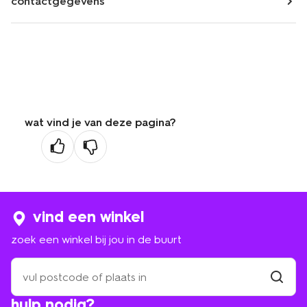
contactgegevens
wat vind je van deze pagina?
vind een winkel
zoek een winkel bij jou in de buurt
zoek
een
winkel
vind
hulp nodig?
winkel
bij