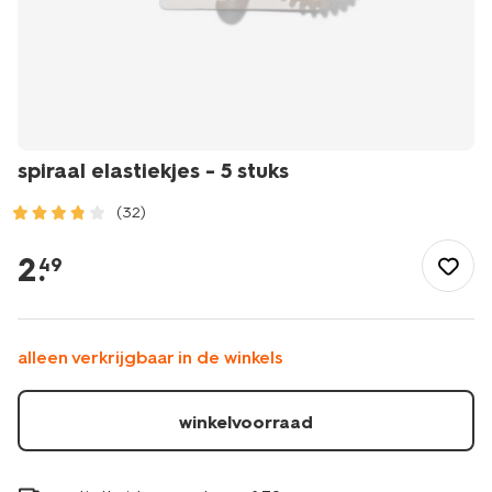
spiraal elastiekjes - 5 stuks
(32)
/mooi-
gezond/persoonlijke-
2
.
49
verzorging/haarverzorging/haaraccessoires/elastiekjes/spiraal
elastiekjes-
-
-5-
alleen verkrijgbaar in de winkels
stuks-
11870032.html
winkelvoorraad