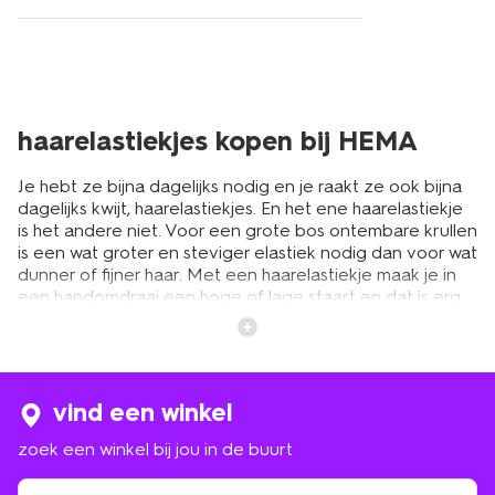
haarelastiekjes kopen bij HEMA
Je hebt ze bijna dagelijks nodig en je raakt ze ook bijna
dagelijks kwijt, haarelastiekjes. En het ene haarelastiekje
is het andere niet. Voor een grote bos ontembare krullen
is een wat groter en steviger elastiek nodig dan voor wat
dunner of fijner haar. Met een haarelastiekje maak je in
een handomdraai een hoge of lage staart en dat is erg
handig als je gaat sporten, je slaapkamer een likje verf
gaat geven of als het buiten lekker warm is. Maar je kunt
nog veel meer met grote en kleine haarelastiekjes en bij
HEMA vind je de beste soort voor jouw haar en voor
allerlei leuke staartjes en vlechten. Of je nu lang haar
vind een winkel
hebt of wat korter, krullend of steil.
zoek een winkel bij jou in de buurt
zoek