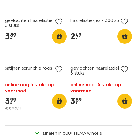
gevlochten haarelastieken -
haarelastiekjes - 300 stuks
3 stuks
3
.
2
.
89
49
satijnen scrunchie roos
gevlochten haarelastieken -
3 stuks
online nog 5 stuks op
online nog 14 stuks op
voorraad
voorraad
3
.
3
.
99
89
€
3
.
99
/st.
afhalen in 500+ HEMA winkels