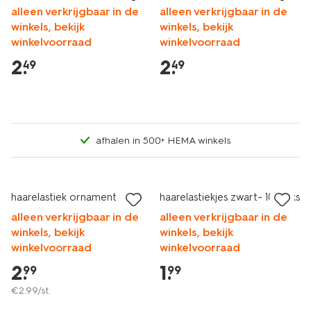
alleen verkrijgbaar in de
alleen verkrijgbaar in de
winkels, bekijk
winkels, bekijk
winkelvoorraad
winkelvoorraad
2
.
2
.
49
49
afhalen in 500+ HEMA winkels
haarelastiek ornament
haarelastiekjes zwart- 10 stuks
alleen verkrijgbaar in de
alleen verkrijgbaar in de
winkels, bekijk
winkels, bekijk
winkelvoorraad
winkelvoorraad
2
.
1
.
99
99
€
2
.
99
/st.