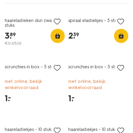
haarelastieken dun zwart - 6
spiraal elastiekjes - 5 stuks
stuks
3
.
2
.
89
39
€
0
.
65
/st.
laag geprijsd
laag geprijsd
scrunchies in box - 3 stuks
scrunchies in box - 3 stuks
niet online, bekijk
niet online, bekijk
winkelvoorraad
winkelvoorraad
1
.
1
.
–
–
haarelastiekjes - 10 stuks
haarelastiekjes - 10 stuks