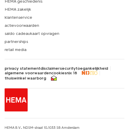
HEMA geschiedenis
HEMA zakelijk
klantenservice
actievoorwaarden
saldo cadeaukaart opvragen
partnerships
retail media
privacy statement
disclaimer
security
toegankelijkheid
algemene voorwaarden
cookies
nix 18
thuiswinkel waarborg
HEMA B.V., NDSM-straat 10,1033 SB Amsterdam