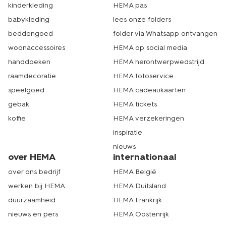
kinderkleding
HEMA pas
babykleding
lees onze folders
beddengoed
folder via Whatsapp ontvangen
woonaccessoires
HEMA op social media
handdoeken
HEMA herontwerpwedstrijd
raamdecoratie
HEMA fotoservice
speelgoed
HEMA cadeaukaarten
gebak
HEMA tickets
koffie
HEMA verzekeringen
inspiratie
nieuws
over HEMA
internationaal
over ons bedrijf
HEMA België
werken bij HEMA
HEMA Duitsland
duurzaamheid
HEMA Frankrijk
nieuws en pers
HEMA Oostenrijk