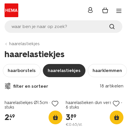
inloggen
waar ben je naar op zoek?
haarelastiekjes
haarelastiekjes
haarborstels
haarelastiekjes
haarklemmen
18 artikelen
filter en sorteer
haarelastiekjes Ø1.5cm - 300
haarelastieken dun versierd -
stuks
6 stuks
2
.
3
.
49
89
€
0
.
65
/st.