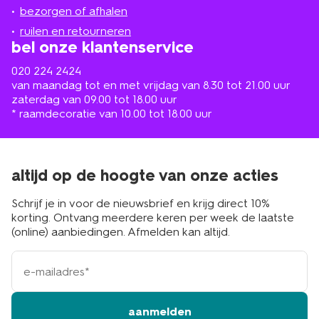
de
bezorgen of afhalen
buurt
ruilen en retourneren
bel onze klantenservice
020 224 2424
van maandag tot en met vrijdag van 8.30 tot 21.00 uur
zaterdag van 09.00 tot 18.00 uur
* raamdecoratie van 10.00 tot 18.00 uur
altijd op de hoogte van onze acties
Schrijf je in voor de nieuwsbrief en krijg direct 10%
korting. Ontvang meerdere keren per week de laatste
(online) aanbiedingen. Afmelden kan altijd.
e-
mailadres
aanmelden