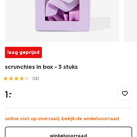
laag geprijsd
scrunchies in box - 3 stuks
(12)
/mooi-
gezond/persoonlijke-
1
.
–
verzorging/haarverzorging/haaraccessoires/scrunchies/scrunc
in-
box-
-
online niet op voorraad, bekijk de winkelvoorraad
-3-
stuks-
60640091.html
winkelvoorraad