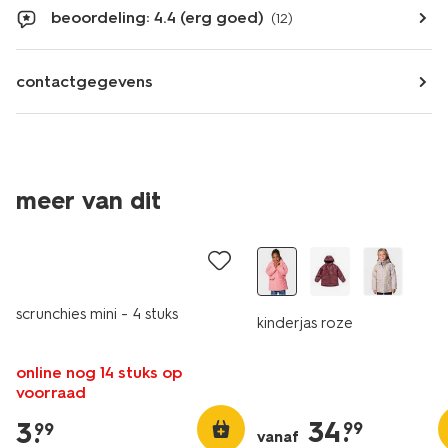
beoordeling: 4.4 (erg goed)
(12)
contactgegevens
meer van dit
nieuw
scrunchies mini - 4 stuks
kinderjas roze
online nog 14 stuks op
voorraad
34
.
3
.
99
99
vanaf