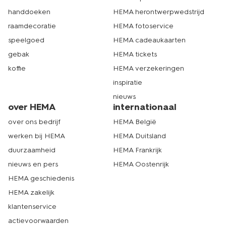
handdoeken
HEMA herontwerpwedstrijd
raamdecoratie
HEMA fotoservice
speelgoed
HEMA cadeaukaarten
gebak
HEMA tickets
koffie
HEMA verzekeringen
inspiratie
nieuws
over HEMA
internationaal
over ons bedrijf
HEMA België
werken bij HEMA
HEMA Duitsland
duurzaamheid
HEMA Frankrijk
nieuws en pers
HEMA Oostenrijk
HEMA geschiedenis
HEMA zakelijk
klantenservice
actievoorwaarden