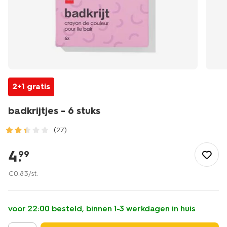
2+1 gratis
badkrijtjes - 6 stuks
(27)
/mooi-
gezond/persoonlijke-
4
.
99
verzorging/kinderverzorging/badkrijtjes-
-
€
0
.
83
/st.
-6-
stuks-
11730011.html
voor 22:00 besteld, binnen 1-3 werkdagen in huis