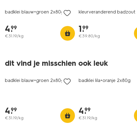
badklei blauw+groen 2x80g
kleurveranderend badzout
4
.
1
.
99
99
€
31
.
19
/kg
€
39
.
80
/kg
vegan
vegan
dit vind je misschien ook leuk
2+1 gratis
2+1 gratis
badklei blauw+groen 2x80g
badklei lila+oranje 2x80g
4
.
4
.
99
99
€
31
.
19
/kg
€
31
.
19
/kg