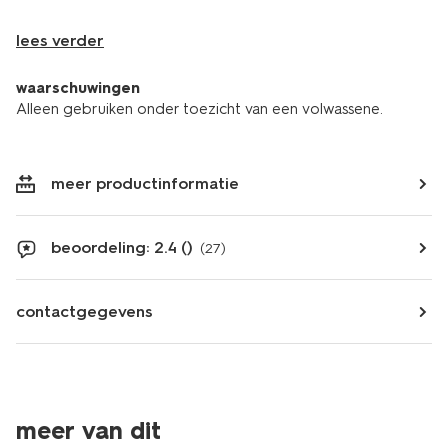
lees verder
waarschuwingen
Alleen gebruiken onder toezicht van een volwassene.
meer productinformatie
beoordeling: 2.4 ()
(27)
contactgegevens
vegan
vegan
meer van dit
2+1 gratis
2+1 gratis