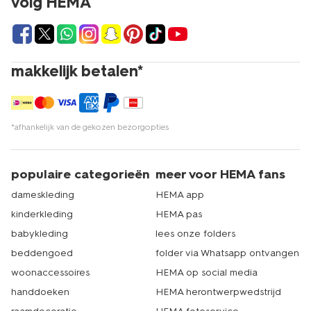
volg HEMA
makkelijk betalen*
*afhankelijk van de gekozen bezorgopties
populaire categorieën
meer voor HEMA fans
dameskleding
HEMA app
kinderkleding
HEMA pas
babykleding
lees onze folders
beddengoed
folder via Whatsapp ontvangen
woonaccessoires
HEMA op social media
handdoeken
HEMA herontwerpwedstrijd