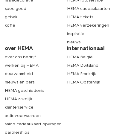
raamdecoratie
HEMA fotoservice
speelgoed
HEMA cadeaukaarten
gebak
HEMA tickets
koffie
HEMA verzekeringen
inspiratie
nieuws
over HEMA
internationaal
over ons bedrijf
HEMA België
werken bij HEMA
HEMA Duitsland
duurzaamheid
HEMA Frankrijk
nieuws en pers
HEMA Oostenrijk
HEMA geschiedenis
HEMA zakelijk
klantenservice
actievoorwaarden
saldo cadeaukaart opvragen
partnerships