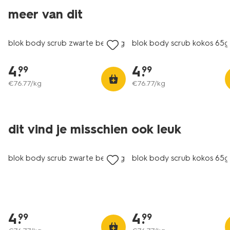
meer van dit
vegan
vegan
blok body scrub zwarte bes 65g
blok body scrub kokos 65g
4
.
4
.
99
99
€
76
.
77
/kg
€
76
.
77
/kg
dit vind je misschien ook leuk
vegan
vegan
blok body scrub zwarte bes 65g
blok body scrub kokos 65g
4
.
4
.
99
99