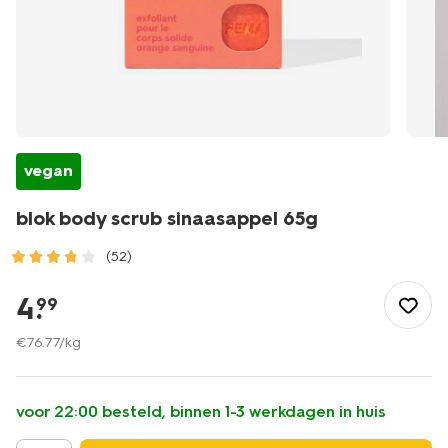
vegan
blok body scrub sinaasappel 65g
(52)
/mooi-
gezond/persoonlijke-
4
.
99
verzorging/lichaamsverzorging/body-
scrub/blok-
€
76
.
77
/kg
body-
scrub-
sinaasappel-
voor 22:00 besteld, binnen 1-3 werkdagen in huis
65g-
11300056.html