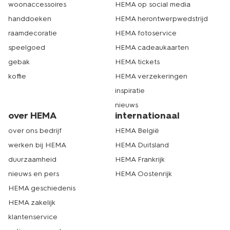
woonaccessoires
HEMA op social media
handdoeken
HEMA herontwerpwedstrijd
raamdecoratie
HEMA fotoservice
speelgoed
HEMA cadeaukaarten
gebak
HEMA tickets
koffie
HEMA verzekeringen
inspiratie
nieuws
over HEMA
internationaal
over ons bedrijf
HEMA België
werken bij HEMA
HEMA Duitsland
duurzaamheid
HEMA Frankrijk
nieuws en pers
HEMA Oostenrijk
HEMA geschiedenis
HEMA zakelijk
klantenservice