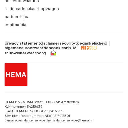
actievoorwaarden
saldo cadeaukaart opvragen
partnerships
retail media
privacy statement
disclaimer
security
toegankelijkheid
algemene voorwaarden
cookies
nix 18
thuiswinkel waarborg
HEMA B.V., NDSM-straat 10,1033 SB Amsterdam
KvK-nummer: 34215639
IBAN: HEMA NL67INGB0651607663
Btw-identificatienummer: NL814217412B01
E-mailadres klantenservice: hemaklantenservice@hema.nl