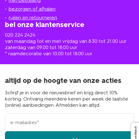
mijn bestelling
in
de
bezorgen of afhalen
buurt
ruilen en retourneren
bel onze klantenservice
020 224 2424
van maandag tot en met vrijdag van 8.30 tot 21.00 uur
zaterdag van 09.00 tot 18.00 uur
* raamdecoratie van 10.00 tot 18.00 uur
altijd op de hoogte van onze acties
Schrijf je in voor de nieuwsbrief en krijg direct 10%
korting. Ontvang meerdere keren per week de laatste
(online) aanbiedingen. Afmelden kan altijd.
e-
mailadres
Feedback