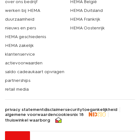
over ons bedrijf
HEMA België
werken bij HEMA
HEMA Duitsland
duurzaamheid
HEMA Frankrijk
nieuws en pers
HEMA Oostenrijk
HEMA geschiedenis
HEMA zakelijk
klantenservice
actievoorwaarden
saldo cadeaukaart opvragen
partnerships
retail media
privacy statement
disclaimer
security
toegankelijkheid
algemene voorwaarden
cookies
nix 18
thuiswinkel waarborg