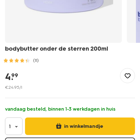
bodybutter onder de sterren 200ml
(11)
/mooi-
gezond/persoonlijke-
4
.
99
verzorging/lichaamsverzorging/bodylotion/bodybutter-
onder-
€
24
.
95
/l
de-
sterren-
200ml-
vandaag besteld, binnen 1-3 werkdagen in huis
11380042.html
in winkelmandje
1