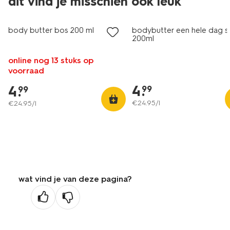
dit vind je misschien ook leuk
vegan
vegan
body butter bos 200 ml
bodybutter een hele dag s
200ml
online nog 13 stuks op
voorraad
4
.
4
.
99
99
€
24
.
95
/l
€
24
.
95
/l
wat vind je van deze pagina?