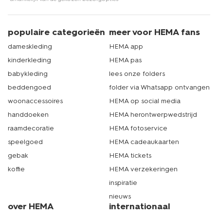
populaire categorieën
meer voor HEMA fans
dameskleding
HEMA app
kinderkleding
HEMA pas
babykleding
lees onze folders
beddengoed
folder via Whatsapp ontvangen
woonaccessoires
HEMA op social media
handdoeken
HEMA herontwerpwedstrijd
raamdecoratie
HEMA fotoservice
speelgoed
HEMA cadeaukaarten
gebak
HEMA tickets
koffie
HEMA verzekeringen
inspiratie
nieuws
over HEMA
internationaal