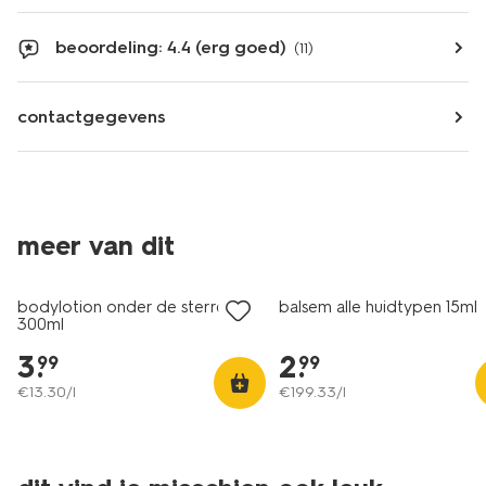
beoordeling: 4.4 (erg goed)
(11)
contactgegevens
2+1 gratis
meer van dit
met je HEMA pas
bodylotion onder de sterren
balsem alle huidtypen 15ml
300ml
3
.
2
.
99
99
€
13
.
30
/l
€
199
.
33
/l