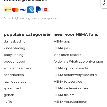
*afhankelijk van de gekozen bezorgopties
populaire categorieën
meer voor HEMA fans
dameskleding
HEMA app
kinderkleding
HEMA pas
babykleding
lees onze folders
beddengoed
folder via Whatsapp ontvangen
woonaccessoires
HEMA op social media
handdoeken
HEMA herontwerpwedstrijd
raamdecoratie
HEMA fotoservice
speelgoed
HEMA cadeaukaarten
gebak
HEMA tickets
koffie
HEMA verzekeringen