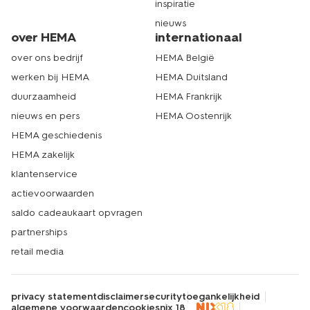
inspiratie
nieuws
over HEMA
internationaal
over ons bedrijf
HEMA België
werken bij HEMA
HEMA Duitsland
duurzaamheid
HEMA Frankrijk
nieuws en pers
HEMA Oostenrijk
HEMA geschiedenis
HEMA zakelijk
klantenservice
actievoorwaarden
saldo cadeaukaart opvragen
partnerships
retail media
privacy statement
disclaimer
security
toegankelijkheid
algemene voorwaarden
cookies
nix 18