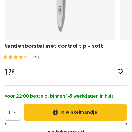
tandenborstel met control tip - soft
(79)
/mooi-
gezond/persoonlijke-
1
.
79
verzorging/mondverzorging/tandenborstels/tandenborstel-
met-
control-
tip-
voor 22:00 besteld, binnen 1-3 werkdagen in huis
-
-
soft-
in winkelmandje
1
11141031.html
winkelvoorraad