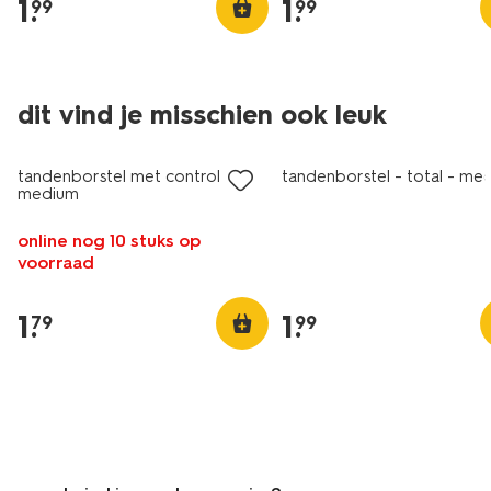
1
.
1
.
99
99
dit vind je misschien ook leuk
vegan
tandenborstel met control tip -
tandenborstel - total - me
medium
online nog 10 stuks op
voorraad
1
.
1
.
79
99