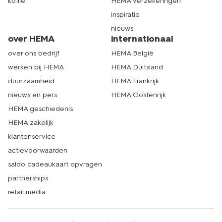
koffie
HEMA verzekeringen
inspiratie
nieuws
over HEMA
internationaal
over ons bedrijf
HEMA België
werken bij HEMA
HEMA Duitsland
duurzaamheid
HEMA Frankrijk
nieuws en pers
HEMA Oostenrijk
HEMA geschiedenis
HEMA zakelijk
klantenservice
actievoorwaarden
saldo cadeaukaart opvragen
partnerships
retail media