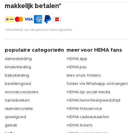
makkelijk betalen*
*afhankelijk van de gekozen bezorgopties
populaire categorieën
meer voor HEMA fans
dameskleding
HEMA app
kinderkleding
HEMA pas
babykleding
lees onze folders
beddengoed
folder via Whatsapp ontvangen
woonaccessoires
HEMA op social media
handdoeken
HEMA herontwerpwedstrijd
raamdecoratie
HEMA fotoservice
speelgoed
HEMA cadeaukaarten
gebak
HEMA tickets