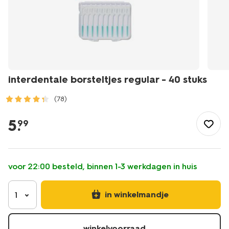
interdentale borsteltjes regular - 40 stuks
(78)
/mooi-
gezond/persoonlijke-
5
.
99
verzorging/mondverzorging/tandenstokers/interdentale-
borsteltjes-
regular-
-
voor 22:00 besteld, binnen 1-3 werkdagen in huis
-40-
stuks-
11133386.html
in winkelmandje
1
winkelvoorraad