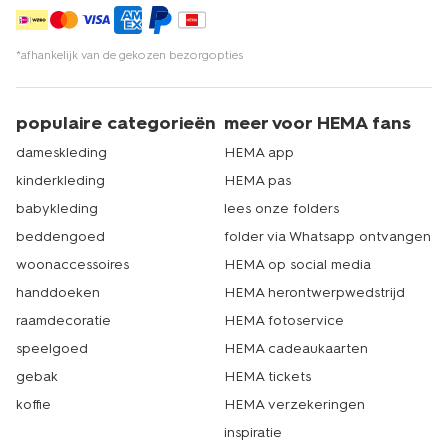
*afhankelijk van de gekozen bezorgopties
populaire categorieën
meer voor HEMA fans
dameskleding
HEMA app
kinderkleding
HEMA pas
babykleding
lees onze folders
beddengoed
folder via Whatsapp ontvangen
woonaccessoires
HEMA op social media
handdoeken
HEMA herontwerpwedstrijd
raamdecoratie
HEMA fotoservice
speelgoed
HEMA cadeaukaarten
gebak
HEMA tickets
koffie
HEMA verzekeringen
inspiratie