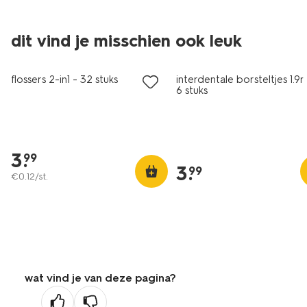
dit vind je misschien ook leuk
vegan
vegan
flossers 2-in1 - 32 stuks
interdentale borsteltjes 1.9
6 stuks
3
.
99
3
.
99
€
0
.
12
/st.
wat vind je van deze pagina?