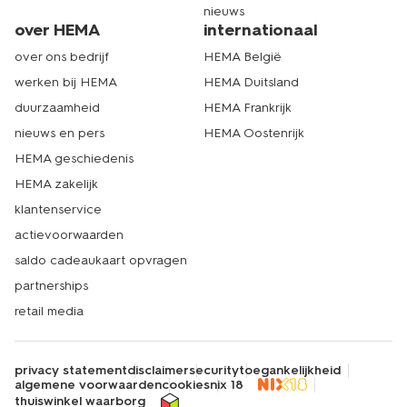
nieuws
over HEMA
internationaal
over ons bedrijf
HEMA België
werken bij HEMA
HEMA Duitsland
duurzaamheid
HEMA Frankrijk
nieuws en pers
HEMA Oostenrijk
HEMA geschiedenis
HEMA zakelijk
klantenservice
actievoorwaarden
saldo cadeaukaart opvragen
partnerships
retail media
privacy statement
disclaimer
security
toegankelijkheid
algemene voorwaarden
cookies
nix 18
thuiswinkel waarborg