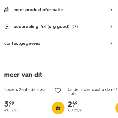
meer productinformatie
beoordeling: 4.4 (erg goed)
(78)
contactgegevens
meer van dit
vegan
vegan
flossers 2-in1 - 32 stuks
tandenstokers extra dun - 1
stuks
3
.
2
.
99
49
€
0
.
12
/st.
€
0
.
02
/st.