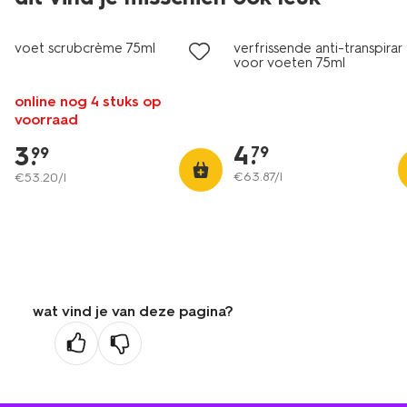
vegan
vegan
voet scrubcrème 75ml
verfrissende anti-transpiran
voor voeten 75ml
online nog 4 stuks op
voorraad
4
.
3
.
79
99
€
63
.
87
/l
€
53
.
20
/l
wat vind je van deze pagina?