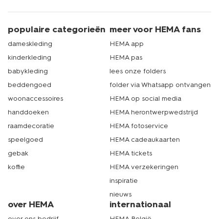
populaire categorieën
meer voor HEMA fans
dameskleding
HEMA app
kinderkleding
HEMA pas
babykleding
lees onze folders
beddengoed
folder via Whatsapp ontvangen
woonaccessoires
HEMA op social media
handdoeken
HEMA herontwerpwedstrijd
raamdecoratie
HEMA fotoservice
speelgoed
HEMA cadeaukaarten
gebak
HEMA tickets
koffie
HEMA verzekeringen
inspiratie
nieuws
over HEMA
internationaal
over ons bedrijf
HEMA België