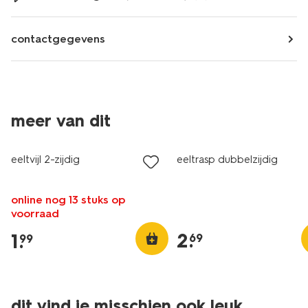
contactgegevens
meer van dit
eeltvijl 2-zijdig
eeltrasp dubbelzijdig
online nog 13 stuks op
voorraad
2
.
1
.
69
99
dit vind je misschien ook leuk