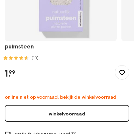
puimsteen
(10)
/mooi-
gezond/persoonlijke-
1
.
99
verzorging/voetverzorging/voetvijl/puimsteen-
11912507.html
online niet op voorraad, bekijk de winkelvoorraad
winkelvoorraad