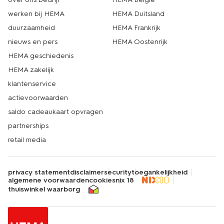
werken bij HEMA
HEMA Duitsland
duurzaamheid
HEMA Frankrijk
nieuws en pers
HEMA Oostenrijk
HEMA geschiedenis
HEMA zakelijk
klantenservice
actievoorwaarden
saldo cadeaukaart opvragen
partnerships
retail media
privacy statement
disclaimer
security
toegankelijkheid
algemene voorwaarden
cookies
nix 18
thuiswinkel waarborg