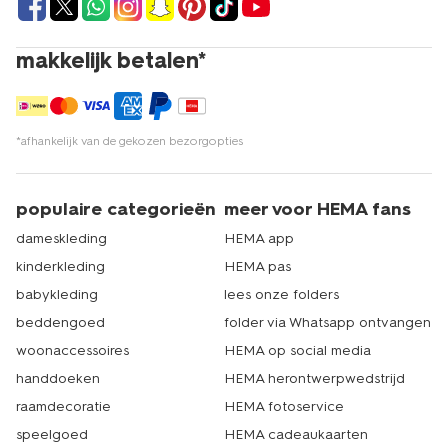
makkelijk betalen*
*afhankelijk van de gekozen bezorgopties
populaire categorieën
meer voor HEMA fans
dameskleding
HEMA app
kinderkleding
HEMA pas
babykleding
lees onze folders
beddengoed
folder via Whatsapp ontvangen
woonaccessoires
HEMA op social media
handdoeken
HEMA herontwerpwedstrijd
raamdecoratie
HEMA fotoservice
speelgoed
HEMA cadeaukaarten