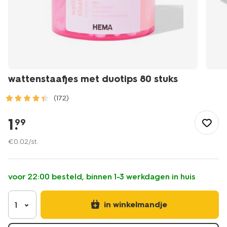
wattenstaafjes met duotips 80 stuks
(172)
/mooi-
gezond/persoonlijke-
1
.
99
verzorging/wattenschijfjes-
staafjes/wattenstaafjes-
€
0
.
02
/st.
met-
duotips-
80-
voor 22:00 besteld, binnen 1-3 werkdagen in huis
stuks-
11514164.html
in winkelmandje
1