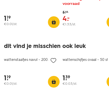
voorraad
5
.
99
1
.
4
.
–
19
€
0
.
01
/st.
€
1
.
33
/st.
dit vind je misschien ook leuk
wattenstaafjes navul - 200 stuks
wattenschijfjes ovaal - 50 st
1
.
1
.
19
39
€
0
.
01
/st.
€
0
.
03
/st.