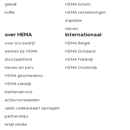
gebak
HEMA tickets
koffie
HEMA verzekeringen
inspiratie
nieuws
over HEMA
internationaal
over ons bedrijf
HEMA België
werken bij HEMA
HEMA Duitsland
duurzaamheid
HEMA Frankrijk
nieuws en pers
HEMA Oostenrijk
HEMA geschiedenis
HEMA zakelijk
klantenservice
actievoorwaarden
saldo cadeaukaart opvragen
partnerships
retail media