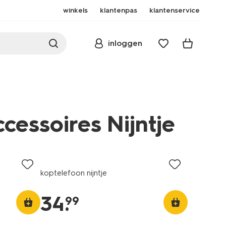
winkels
klantenpas
klantenservice
inloggen
cessoires Nijntje
koptelefoon nijntje
34
.
99