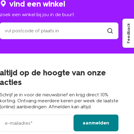
vind een winkel
zoek een winkel bij jou in de buurt
zoek
Feedback
een
winkel
vind
winkel
bij
jou
in
de
buurt
altijd op de hoogte van onze
acties
Schrijf je in voor de nieuwsbrief en krijg direct 10%
korting. Ontvang meerdere keren per week de laatste
(online) aanbiedingen. Afmelden kan altijd.
e-
aanmelden
mailadres