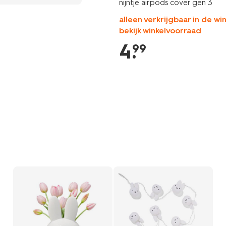
nijntje airpods cover gen 3
alleen verkrijgbaar in de win
bekijk winkelvoorraad
4
.
99