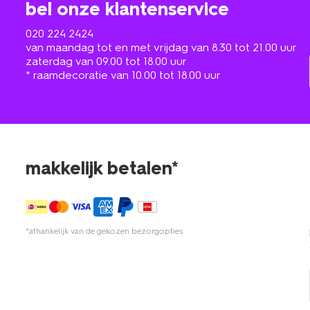
bel onze klantenservice
020 224 2424
van maandag tot en met vrijdag van 8.30 tot 21.00 uur
zaterdag van 09.00 tot 18.00 uur
* raamdecoratie van 10.00 tot 18.00 uur
makkelijk betalen*
*afhankelijk van de gekozen bezorgopties