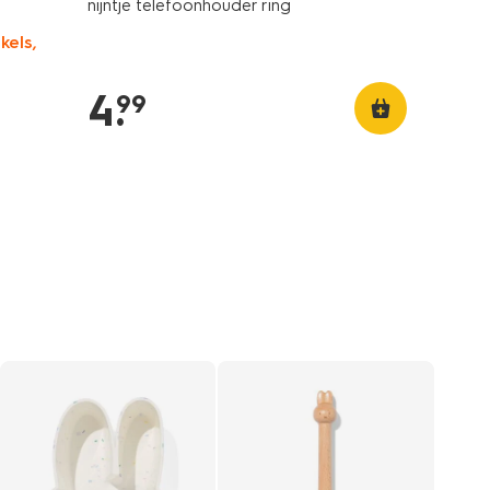
nijntje telefoonhouder ring
kels,
4
.
99