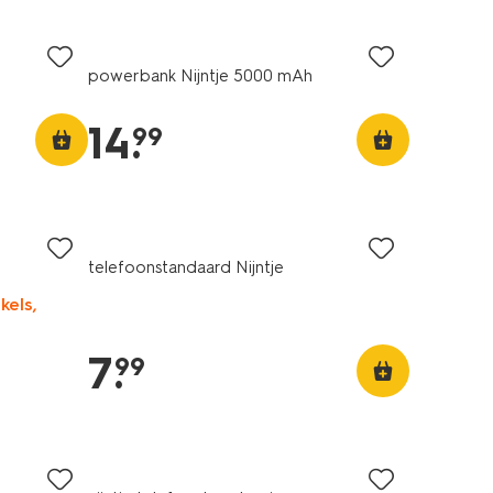
powerbank Nijntje 5000 mAh
14
.
99
telefoonstandaard Nijntje
kels,
7
.
99