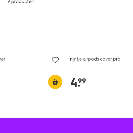
9 producten
ker
nijntje airpods cover pro
4
.
99