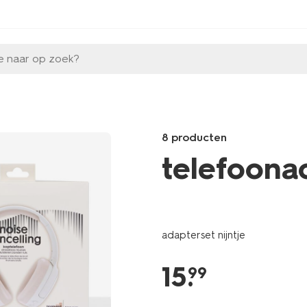
e naar op zoek?
8 producten
telefoonac
Products
/school-
kantoor/elektronica/hoezen-
adapterset nijntje
bescherming/nijntje-
telefoonhouder-
15
.
ring-
99
39620100.html