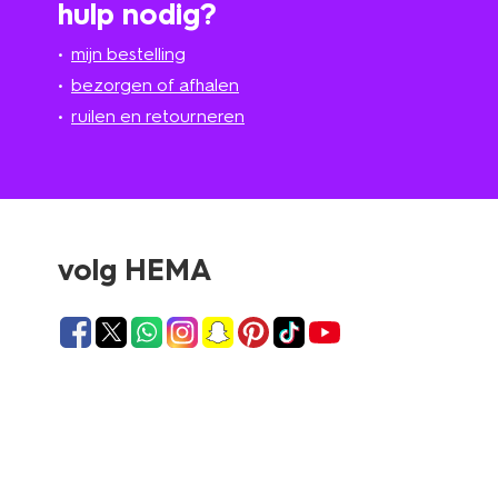
hulp nodig?
mijn bestelling
bezorgen of afhalen
ruilen en retourneren
volg HEMA