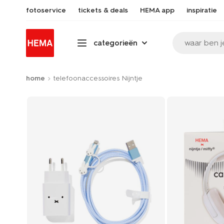
fotoservice
tickets & deals
HEMA app
inspiratie
waar ben j
categorieën
home
telefoonaccessoires Nijntje
Product-
set
image