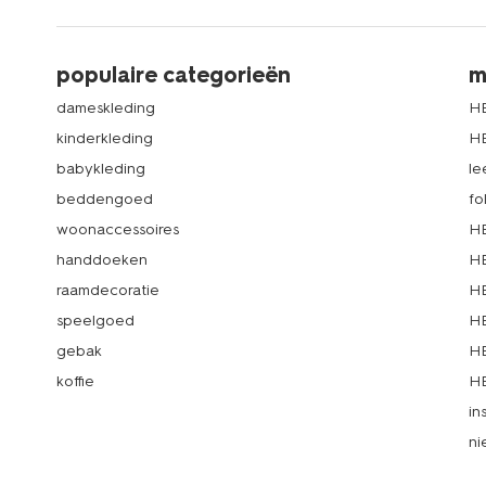
populaire categorieën
m
dameskleding
H
kinderkleding
H
babykleding
le
beddengoed
fo
woonaccessoires
HE
handdoeken
HE
raamdecoratie
HE
speelgoed
HE
gebak
HE
koffie
HE
in
ni