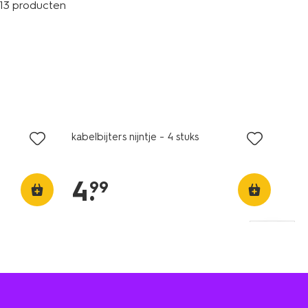
13 producten
kabelbijters nijntje - 4 stuks
4
.
99