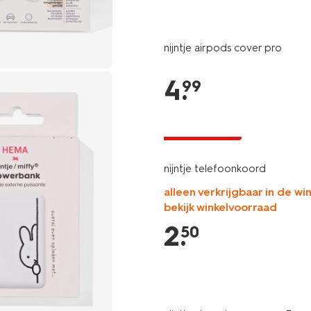
nijntje airpods cover pro
4
.
99
laag geprijsd
nijntje telefoonkoord
alleen verkrijgbaar in de win
bekijk winkelvoorraad
2
.
50