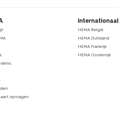
A
internationaal
jf
HEMA België
EMA
HEMA Duitsland
d
HEMA Frankrijk
s
HEMA Oostenrijk
denis
e
rden
kaart opvragen