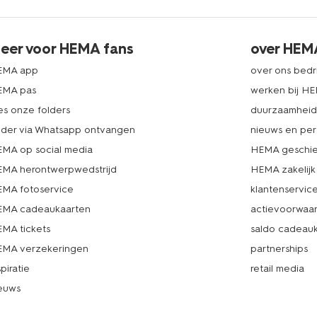
eer voor HEMA fans
over HEM
EMA app
over ons bedri
EMA pas
werken bij H
es onze folders
duurzaamhei
lder via Whatsapp ontvangen
nieuws en per
MA op social media
HEMA geschie
MA herontwerpwedstrijd
HEMA zakelijk
MA fotoservice
klantenservic
MA cadeaukaarten
actievoorwaa
MA tickets
saldo cadeau
MA verzekeringen
partnerships
spiratie
retail media
euws