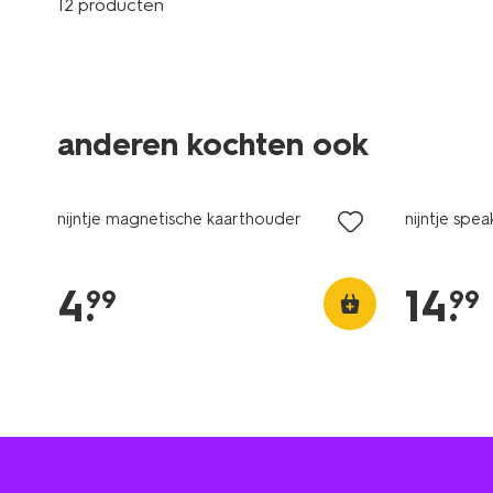
12 producten
anderen kochten ook
nijntje magnetische kaarthouder
nijntje spea
4
.
14
.
99
99