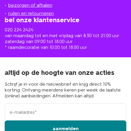
de
bezorgen of afhalen
buurt
ruilen en retourneren
bel onze klantenservice
020 224 2424
van maandag tot en met vrijdag van 8.30 tot 21.00 uur
zaterdag van 09.00 tot 18.00 uur
* raamdecoratie van 10.00 tot 18.00 uur
altijd op de hoogte van onze acties
Schrijf je in voor de nieuwsbrief en krijg direct 10%
korting. Ontvang meerdere keren per week de laatste
(online) aanbiedingen. Afmelden kan altijd.
e-
mailadres
aanmelden