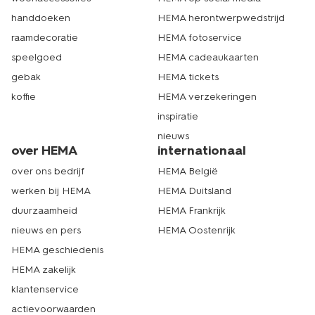
handdoeken
HEMA herontwerpwedstrijd
raamdecoratie
HEMA fotoservice
speelgoed
HEMA cadeaukaarten
gebak
HEMA tickets
koffie
HEMA verzekeringen
inspiratie
nieuws
over HEMA
internationaal
over ons bedrijf
HEMA België
werken bij HEMA
HEMA Duitsland
duurzaamheid
HEMA Frankrijk
nieuws en pers
HEMA Oostenrijk
HEMA geschiedenis
HEMA zakelijk
klantenservice
actievoorwaarden