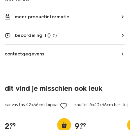
meer productinformatie
beoordeling: 1 ()
(1)
contactgegevens
dit vind je misschien ook leuk
nieuw
nieuw
canvas tas 42x36cm luipaard
knuffel 15x40x36cm hart lui
2
.
9
.
99
99