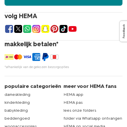
volg HEMA
Feedback
makkelijk betalen*
*afhankelijk van de gekozen bezorgopties
populaire categorieën
meer voor HEMA fans
dameskleding
HEMA app
kinderkleding
HEMA pas
babykleding
lees onze folders
beddengoed
folder via Whatsapp ontvangen
woonaccessoires
HEMA op social media