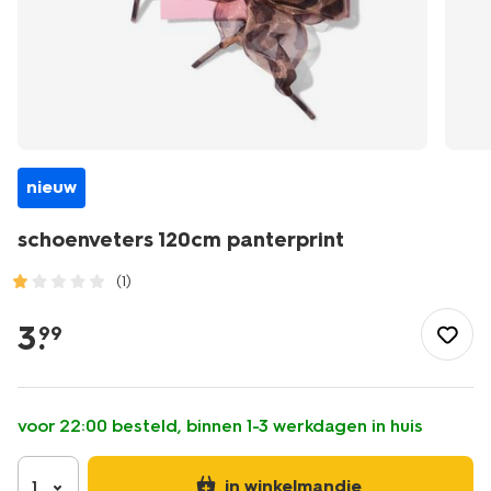
nieuw
schoenveters 120cm panterprint
(1)
/wonen-
slapen/huishouden/schoenonderhoud/schoenveters/schoenve
3
.
99
120cm-
panterprint-
14504830.html
voor 22:00 besteld, binnen 1-3 werkdagen in huis
in winkelmandje
1