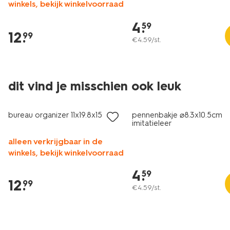
winkels, bekijk winkelvoorraad
4
.
59
12
.
99
€
4
.
59
/st.
dit vind je misschien ook leuk
bureau organizer 11x19.8x15
pennenbakje ⌀8.3x10.5cm
imitatieleer
alleen verkrijgbaar in de
winkels, bekijk winkelvoorraad
4
.
59
12
.
99
€
4
.
59
/st.