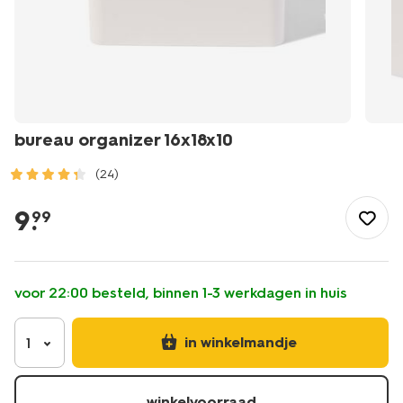
bureau organizer 16x18x10
(24)
/school-
kantoor/bureau-
9
.
99
accessoires/bureau-
organizer-
16x18x10-
14870040.html
voor 22:00 besteld, binnen 1-3 werkdagen in huis
in winkelmandje
1
winkelvoorraad