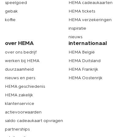
speelgoed
HEMA cadeaukaarten
gebak
HEMA tickets
koffie
HEMA verzekeringen
inspiratie
nieuws
over HEMA
internationaal
over ons bedrijf
HEMA België
werken bij HEMA
HEMA Duitsland
duurzaamheid
HEMA Frankrijk
nieuws en pers
HEMA Oostenrijk
HEMA geschiedenis
HEMA zakelijk
klantenservice
actievoorwaarden
saldo cadeaukaart opvragen
partnerships