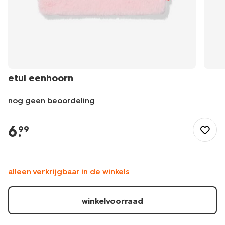
etui eenhoorn
nog geen beoordeling
/school-
kantoor/etuis/etui-
6
.
99
eenhoorn-
15900265.html
alleen verkrijgbaar in de winkels
winkelvoorraad