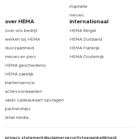
inspiratie
nieuws
over HEMA
internationaal
over ons bedrijf
HEMA België
werken bij HEMA
HEMA Duitsland
duurzaamheid
HEMA Frankrijk
nieuws en pers
HEMA Oostenrijk
HEMA geschiedenis
HEMA zakelijk
klantenservice
actievoorwaarden
saldo cadeaukaart opvragen
partnerships
retail media
privacy statement
disclaimer
security
toegankelijkheid