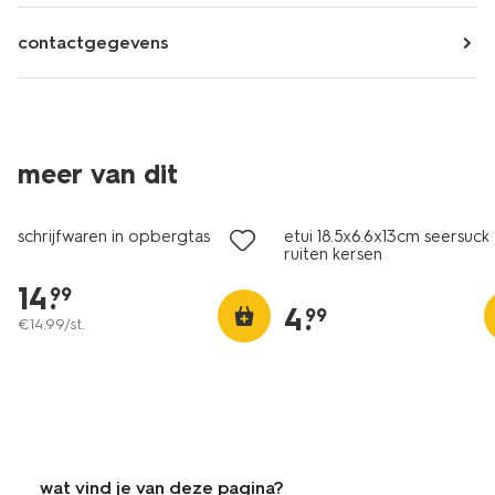
contactgegevens
meer van dit
schrijfwaren in opbergtas
etui 18.5x6.6x13cm seersuck
ruiten kersen
14
.
99
4
.
99
€
14
.
99
/st.
wat vind je van deze pagina?