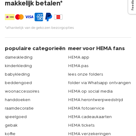
Feedback
makkelijk betalen*
*afhankelijk van de gekozen bezorgopties
populaire categorieën
meer voor HEMA fans
dameskleding
HEMA app
kinderkleding
HEMA pas
babykleding
lees onze folders
beddengoed
folder via Whatsapp ontvangen
woonaccessoires
HEMA op social media
handdoeken
HEMA herontwerpwedstrijd
raamdecoratie
HEMA fotoservice
speelgoed
HEMA cadeaukaarten
gebak
HEMA tickets
koffie
HEMA verzekeringen