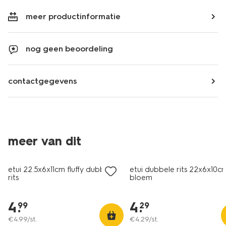
meer productinformatie
nog geen beoordeling
contactgegevens
meer van dit
etui 22.5x6x11cm fluffy dubbele
etui dubbele rits 22x6x10c
rits
bloem
4
.
4
.
99
29
€
4
.
99
/st.
€
4
.
29
/st.