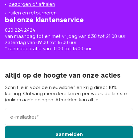
de
bezorgen of afhalen
buurt
ruilen en retourneren
bel onze klantenservice
020 224 2424
van maandag tot en met vrijdag van 8.30 tot 21.00 uur
zaterdag van 09.00 tot 18.00 uur
* raamdecoratie van 10.00 tot 18.00 uur
altijd op de hoogte van onze acties
Schrijf je in voor de nieuwsbrief en krijg direct 10%
korting. Ontvang meerdere keren per week de laatste
(online) aanbiedingen. Afmelden kan altijd.
e-
mailadres
aanmelden