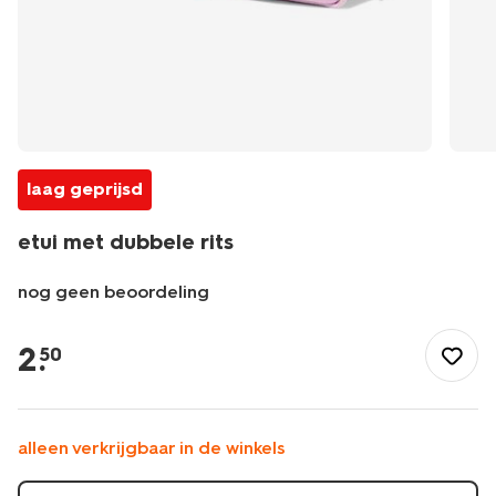
laag geprijsd
etui met dubbele rits
nog geen beoordeling
/school-
kantoor/etuis/etui-
2
.
50
met-
dubbele-
rits-
14440071.html
alleen verkrijgbaar in de winkels