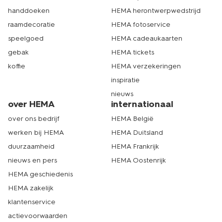
handdoeken
HEMA herontwerpwedstrijd
raamdecoratie
HEMA fotoservice
speelgoed
HEMA cadeaukaarten
gebak
HEMA tickets
koffie
HEMA verzekeringen
inspiratie
nieuws
over HEMA
internationaal
over ons bedrijf
HEMA België
werken bij HEMA
HEMA Duitsland
duurzaamheid
HEMA Frankrijk
nieuws en pers
HEMA Oostenrijk
HEMA geschiedenis
HEMA zakelijk
klantenservice
actievoorwaarden