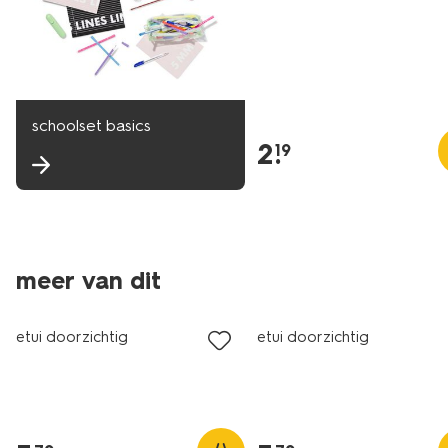
schoolset basics
2
.
19
meer van dit
etui doorzichtig
etui doorzichtig