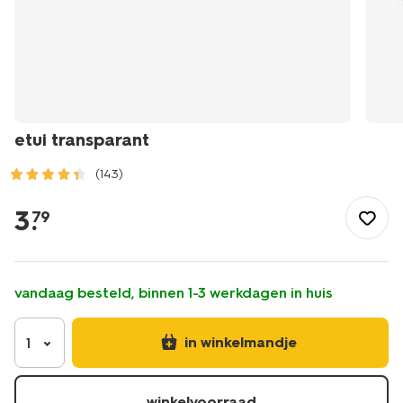
etui transparant
(143)
/school-
kantoor/etuis/etui-
3
.
79
transparant-
14470010.html
vandaag besteld, binnen 1-3 werkdagen in huis
in winkelmandje
1
winkelvoorraad