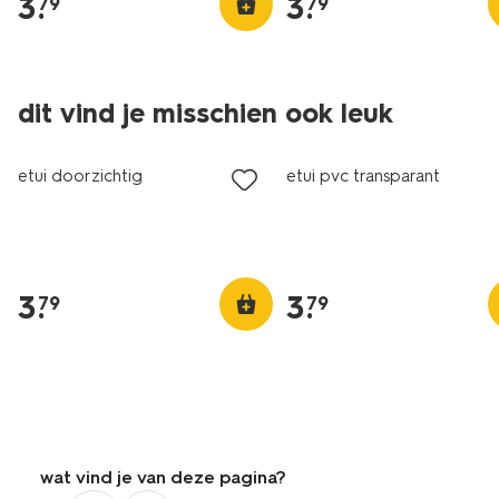
3
.
3
.
79
79
dit vind je misschien ook leuk
nieuw
etui doorzichtig
etui pvc transparant
3
.
3
.
79
79
wat vind je van deze pagina?