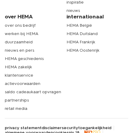
inspiratie
nieuws
over HEMA
internationaal
over ons bedrijf
HEMA België
werken bij HEMA
HEMA Duitsland
duurzaamheid
HEMA Frankrijk
nieuws en pers
HEMA Oostenrijk
HEMA geschiedenis
HEMA zakelijk
klantenservice
actievoorwaarden
saldo cadeaukaart opvragen
partnerships
retail media
privacy statement
disclaimer
security
toegankelijkheid
algemene voorwaarden
cookies
nix 18