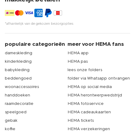
*afhankelijk van de gekozen bezorgopties
populaire categorieën
meer voor HEMA fans
dameskleding
HEMA app
kinderkleding
HEMA pas
babykleding
lees onze folders
beddengoed
folder via Whatsapp ontvangen
woonaccessoires
HEMA op social media
handdoeken
HEMA herontwerpwedstrijd
raamdecoratie
HEMA fotoservice
speelgoed
HEMA cadeaukaarten
gebak
HEMA tickets
koffie
HEMA verzekeringen